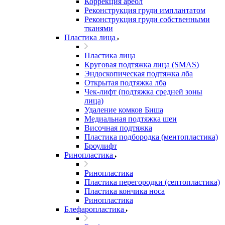
Коррекция ареол
Реконструкция груди имплантатом
Реконструкция груди собственными
тканями
Пластика лица
Пластика лица
Круговая подтяжка лица (SMAS)
Эндоскопическая подтяжка лба
Открытая подтяжка лба
Чек-лифт (подтяжка средней зоны
лица)
Удаление комков Биша
Медиальная подтяжка шеи
Височная подтяжка
Пластика подбородка (ментопластика)
Броулифт
Ринопластика
Ринопластика
Пластика перегородки (септопластика)
Пластика кончика носа
Ринопластика
Блефаропластика