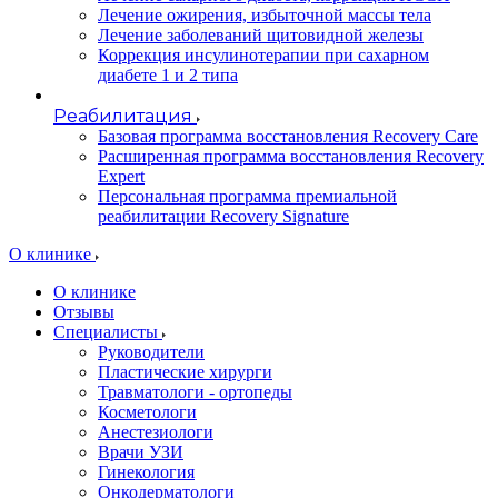
Лечение ожирения, избыточной массы тела
Лечение заболеваний щитовидной железы
Коррекция инсулинотерапии при сахарном
диабете 1 и 2 типа
Реабилитация
Базовая программа восстановления Recovery Care
Расширенная программа восстановления Recovery
Expert
Персональная программа премиальной
реабилитации Recovery Signature
O клинике
О клинике
Отзывы
Специалисты
Руководители
Пластические хирурги
Травматологи - ортопеды
Косметологи
Анестезиологи
Врачи УЗИ
Гинекология
Онкодерматологи