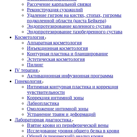
Рассечение карпальной связки
Реконструкция сухожилий
Удаление гигром на кистях, стопах, гигромы
подколенной области (киста Бейкера)
Эндопротезирование коленного сустава
Эндопротезирование тазобедренного сустава
Косметология
Аппаратная косметология
Инъекционная косметология
Контурная пластика и бланширование
Эстетическая косметология
Пилинг
IV терапия
Активационная инфузионная программа
Гинекология
Интимная контурная пластика и коррекция
чувствительности
Коррекция интимной зоны
Лабиопластика
Омоложение интимной зоны
Устранение травм и деформаций
Лабораторная диагностика
Взятие крови из периферической вены
Исследование уровня общего белка в крови
Общий (клинический) анализ крови