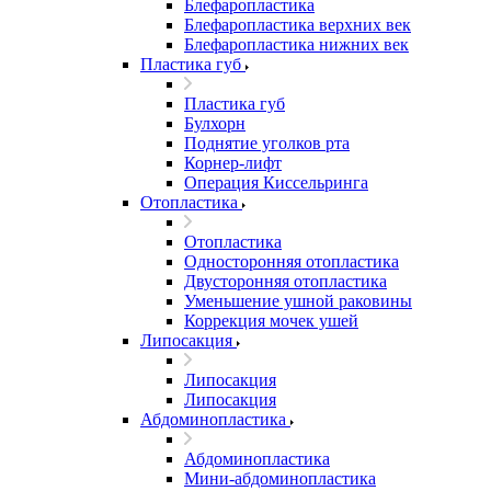
Блефаропластика
Блефаропластика верхних век
Блефаропластика нижних век
Пластика губ
Пластика губ
Булхорн
Поднятие уголков рта
Корнер-лифт
Операция Киссельринга
Oтопластика
Oтопластика
Односторонняя отопластика
Двусторонняя отопластика
Уменьшение ушной раковины
Коррекция мочек ушей
Липосакция
Липосакция
Липосакция
Абдоминопластика
Абдоминопластика
Мини-абдоминопластика