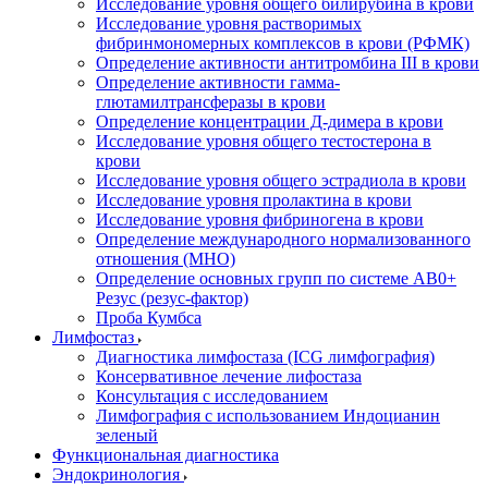
Исследование уровня общего билирубина в крови
Исследование уровня растворимых
фибринмономерных комплексов в крови (РФМК)
Определение активности антитромбина III в крови
Определение активности гамма-
глютамилтрансферазы в крови
Определение концентрации Д-димера в крови
Исследование уровня общего тестостерона в
крови
Исследование уровня общего эстрадиола в крови
Исследование уровня пролактина в крови
Исследование уровня фибриногена в крови
Определение международного нормализованного
отношения (МНО)
Определение основных групп по системе AB0+
Резус (резус-фактор)
Проба Кумбса
Лимфостаз
Диагностика лимфостаза (ICG лимфография)
Консервативное лечение лифостаза
Консультация с исследованием
Лимфография с использованием Индоцианин
зеленый
Функциональная диагностика
Эндокринология