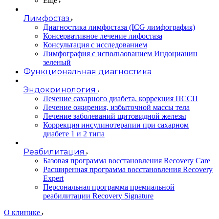
Еще
Лимфостаз
Диагностика лимфостаза (ICG лимфография)
Консервативное лечение лифостаза
Консультация с исследованием
Лимфография с использованием Индоцианин
зеленый
Функциональная диагностика
Эндокринология
Лечение сахарного диабета, коррекция ПССП
Лечение ожирения, избыточной массы тела
Лечение заболеваний щитовидной железы
Коррекция инсулинотерапии при сахарном
диабете 1 и 2 типа
Реабилитация
Базовая программа восстановления Recovery Care
Расширенная программа восстановления Recovery
Expert
Персональная программа премиальной
реабилитации Recovery Signature
O клинике