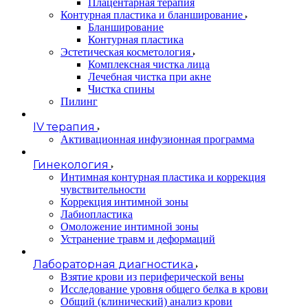
Плацентарная терапия
Контурная пластика и бланширование
Бланширование
Контурная пластика
Эстетическая косметология
Комплексная чистка лица
Лечебная чистка при акне
Чистка спины
Пилинг
IV терапия
Активационная инфузионная программа
Гинекология
Интимная контурная пластика и коррекция
чувствительности
Коррекция интимной зоны
Лабиопластика
Омоложение интимной зоны
Устранение травм и деформаций
Лабораторная диагностика
Взятие крови из периферической вены
Исследование уровня общего белка в крови
Общий (клинический) анализ крови