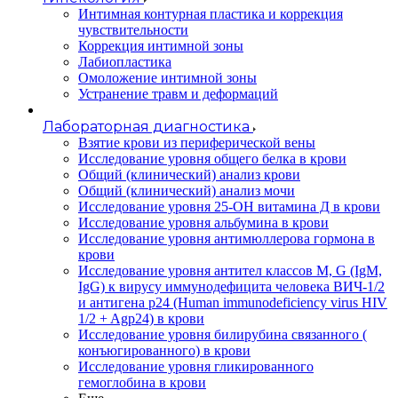
Интимная контурная пластика и коррекция
чувствительности
Коррекция интимной зоны
Лабиопластика
Омоложение интимной зоны
Устранение травм и деформаций
Лабораторная диагностика
Взятие крови из периферической вены
Исследование уровня общего белка в крови
Общий (клинический) анализ крови
Общий (клинический) анализ мочи
Исследование уровня 25-OH витамина Д в крови
Исследование уровня альбумина в крови
Исследование уровня антимюллерова гормона в
крови
Исследование уровня антител классов M, G (IgM,
IgG) к вирусу иммунодефицита человека ВИЧ-1/2
и антигена p24 (Human immunodeficiency virus HIV
1/2 + Agp24) в крови
Исследование уровня билирубина связанного (
конъюгированного) в крови
Исследование уровня гликированного
гемоглобина в крови