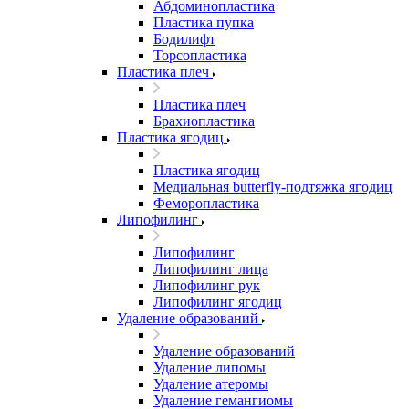
Абдоминопластика
Пластика пупка
Бодилифт
Торсопластика
Пластика плеч
Пластика плеч
Брахиопластика
Пластика ягодиц
Пластика ягодиц
Медиальная butterfly-подтяжка ягодиц
Феморопластика
Липофилинг
Липофилинг
Липофилинг лица
Липофилинг рук
Липофилинг ягодиц
Удаление образований
Удаление образований
Удаление липомы
Удаление атеромы
Удаление гемангиомы