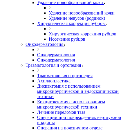
Удаление новообразований кожи
Удаление новообразований кожи
Удаление невусов (родинок)
Хирургическая коррекция рубцов
Хирургическая коррекция рубцов
Иссечение рубцов
Онкодерматология
Онкодерматология
Онкодерматология
Травматология и ортопедия
Травматология и ортопедия
Ахиллопластика
Дискэктомия с использованием
микрохирургической и эндоскопической
техники
Кокцигэктомия с использованием
микрохирургической техники
Лечение переломов таза
Операции при повреждениях вертлужной
впадины
Операция на поясничном отделе