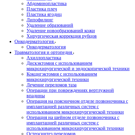
Абдоминопластика
Пластика плеч
Пластика ягодиц
Липофилинг
Удаление образований
Удаление новообразований кожи
Хирургическая коррекция рубцов
Онкодерматология
Онкодерматология
Травматология и ортопедия
Ахиллопластика
Дискэктомия с использованием
микрохирургической и эндоскопической техники
Кокцигэктомия с использованием
микрохирургической техники
Лечение переломов таза
Операции при повреждениях вертлужной
впадины
Операция на поясничном отделе позвоночника с
имплантацией различных систем с
использованием микрохирургической техники
Операция на шейном отделе позвоночника с
имплантацией различных систем с
использованием микрохирургической техники
Остеосинтез переломов