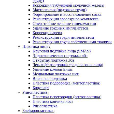
груди)
Коррекция тубулярной молочной железы
Мастопексия (подтяжка груди)
Формирование и восстановление соска
Реконструкция ареолярнго комплекса
Оперативное лечение гинекомастии
Удаление грудных имплантатов
Коррекция ареол
Реконструкция груди имплантатом
Реконструкция груди собственными тканями
Пластика лица
Круговая подтяжка лица (SMAS)
Эндоскопическая подтяжка лба
Открытая подтяжка лба
Чек-лифт (подтяжка средней зоны лица)
Удаление комков Биша
Медиальная подтяжка шеи
Височная подтяжка
Пластика подбородка (ментопластика)
Броулифт
Ринопластика
Пластика перегородки (септопластика)
Пластика кончика носа
Ринопластика
Блефаропластика