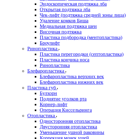
Эндоскопическая подтяжка лба
Открытая подтяжка лба
Чек-лифт (подтяжка средней зоны лица)
Удаление комков Биша
Медиальная подтяжка шеи
Височная подтяжка
Пластика подбородка (ментопластика)
Броулифт
Ринопластика
Пластика перегородки (септопластика)
Пластика кончика носа
Ринопластика
Блефаропластика
Блефаропластика верхних век
Блефаропластика нижних век
Пластика губ
Булхорн
Поднятие уголков рта
Корнер-лифт
Операция Киссельринга
Oтопластика
Односторонняя отопластика
Двусторонняя отопластика
Уменьшение ушной раковины
Коррекция мочек ушей