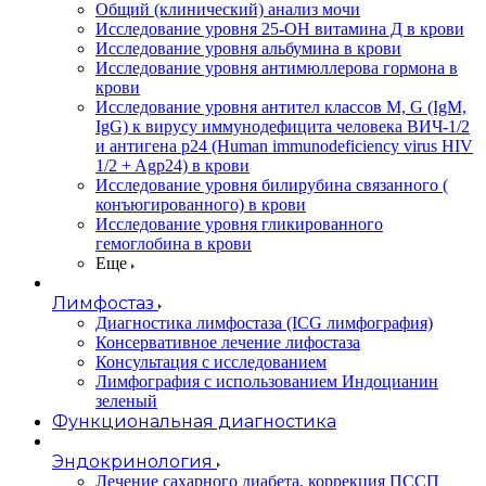
Общий (клинический) анализ мочи
Исследование уровня 25-OH витамина Д в крови
Исследование уровня альбумина в крови
Исследование уровня антимюллерова гормона в
крови
Исследование уровня антител классов M, G (IgM,
IgG) к вирусу иммунодефицита человека ВИЧ-1/2
и антигена p24 (Human immunodeficiency virus HIV
1/2 + Agp24) в крови
Исследование уровня билирубина связанного (
конъюгированного) в крови
Исследование уровня гликированного
гемоглобина в крови
Еще
Лимфостаз
Диагностика лимфостаза (ICG лимфография)
Консервативное лечение лифостаза
Консультация с исследованием
Лимфография с использованием Индоцианин
зеленый
Функциональная диагностика
Эндокринология
Лечение сахарного диабета, коррекция ПССП