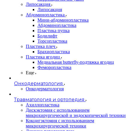
Липосакция
Липосакция
Абдоминопластика
Мини-абдоминопластика
Абдоминопластика
Пластика пупка
Бодилифт
Торсопластика
Пластика плеч
Брахиопластика
Пластика ягодиц
Медиальная butterfly-подтяжка ягодиц
Феморопластика
Еще
Онкодерматология
Онкодерматология
Травматология и ортопедия
Ахиллопластика
Дискэктомия с использованием
микрохирургической и эндоскопической техники
Кокцигэктомия с использованием
микрохирургической техники