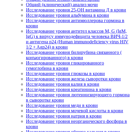
Общий (клинический) анализ мочи
Исследование уровня 25-OH витамина Д в крови
Исследование уровня альбумина в крови
Исследование уровня антимюллерова гормона в
крови
Исследование уровня антител классов M, G (IgM,
IgG) к вирусу иммунодефицита человека ВИЧ-1/2
и антигена p24 (Human immunodeficiency virus HIV
1/2 + Agp24) в крови
Исследование уровня билирубина связанного (
конъюгированного) в крови
Исследование уровня гликированного
гемоглобина в крови
Исследование уровня глюкозы в крови
Исследование уровня железа сыворотки крови
Исследование уровня калия в крови
Исследование уровня креатинина в крови
Исследование уровня лютеинизирующего гормона
в сыворотке крови
Исследование уровня меди в крови
Исследование уровня мочевой кислоты в крови
Исследование уровня натрия в крови
Исследование уровня неорганического фосфора в
крови
Исследование уровня общего кальция в крови