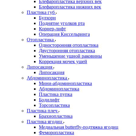
Блефаропластика верхних век
Блефаропластика нижних век
Пластика губ
Булхорн
Поднятие уголков рта
Корнер-лифт
Операция Киссельринга
Oтопластика
Односторонняя отопластика
Двусторонняя отопластика
Уменьшение ушной раковины
Коррекция мочек ушей
Липосакция
Липосакция
Абдоминопластика
Мини-абдоминопластика
Абдоминопластика
Пластика пупка
Бодилифт
Торсопластика
Пластика плеч
Брахиопластика
Пластика ягодиц
Медиальная butterfly-подтяжка ягодиц
Феморопластика