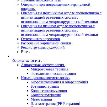
Лечение переломов таза
Операции при повреждениях вертлужной
впадины
Операция на поясничном отделе позвоночника с
имплантацией различных систем с
использованием микрохирургической техники
Операция на шейном отделе позвоночника с
имплантацией различных систем с
использованием микрохирургической техники
Остеосинтез переломов
Рассечение карпальной связки
Реконструкция сухожилий
Еще
Косметология
Аппаратная косметология
Микротоковая терапия
Фотодинамическая терапия
Инъекционная косметология
Биоревитализация и биорепарация
Ботулинотерапия
Коллагеностимуляция
Коллагенотерапия
Мезотерапия
Плазмотерапия (PRP-терапия)