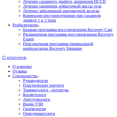
Лечение сахарного диабета, коррекция ПССП
Лечение ожирения, избыточной массы тела
Лечение заболеваний щитовидной железы
Коррекция инсулинотерапии при сахарном
диабете 1 и 2 типа
Реабилитация
Базовая программа восстановления Recovery Care
Расширенная программа восстановления Recovery
Expert
Персональная программа премиальной
реабилитации Recovery Signature
O клинике
О клинике
Отзывы
Специалисты
Руководители
Пластические хирурги
Травматологи - ортопеды
Косметологи
Анестезиологи
Врачи УЗИ
Гинекология
Онкодерматологи