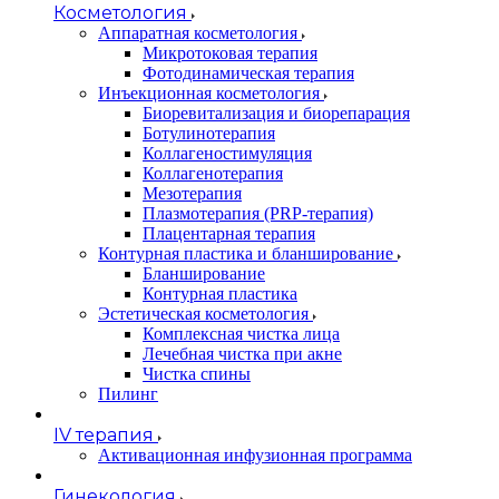
Косметология
Аппаратная косметология
Микротоковая терапия
Фотодинамическая терапия
Инъекционная косметология
Биоревитализация и биорепарация
Ботулинотерапия
Коллагеностимуляция
Коллагенотерапия
Мезотерапия
Плазмотерапия (PRP-терапия)
Плацентарная терапия
Контурная пластика и бланширование
Бланширование
Контурная пластика
Эстетическая косметология
Комплексная чистка лица
Лечебная чистка при акне
Чистка спины
Пилинг
IV терапия
Активационная инфузионная программа
Гинекология