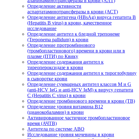
аланинаминотрансферазы в крови (АЛТ)
Определение активности
аспартатаминотрансферазы в крови (АСТ)
Определение антигена (HBsAg) вируса гепатита B
(Hepatitis B virus) в крови, качественное
исследование
Определение антител к бледной трепонеме
(Treponema pallidum) в крови
Определение протромбинового
(тромбопластинового) времени в крови или в
плазме (ПТИ) по Квику
Определение содержания антител к
тиреопероксидазе в крови
Определение содержания антител к тироглобулину
в сыворотке крови
Определение суммарных антител классов M и G
(anti-HCV IgG и anti-HCV IgM) к вирусу гепатита
C (Hepatitis C virus) в крови
Определение тромбинового времени в крови (ТВ)
Определение уровня витамина B12
(цианокобаламин) в крови
Активированное частичное тромбопластиновое
время (АЧТВ)
Антитела по системе АВО
Исследование уровня мочевины в крови