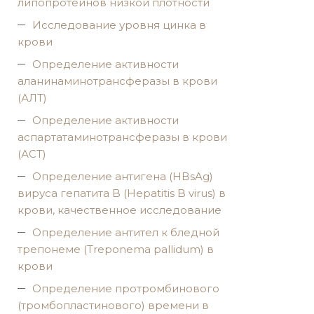
липопротеинов низкой плотности
Исследование уровня цинка в
крови
Определение активности
аланинаминотрансферазы в крови
(АЛТ)
Определение активности
аспартатаминотрансферазы в крови
(АСТ)
Определение антигена (HBsAg)
вируса гепатита B (Hepatitis B virus) в
крови, качественное исследование
Определение антител к бледной
трепонеме (Treponema pallidum) в
крови
Определение протромбинового
(тромбопластинового) времени в