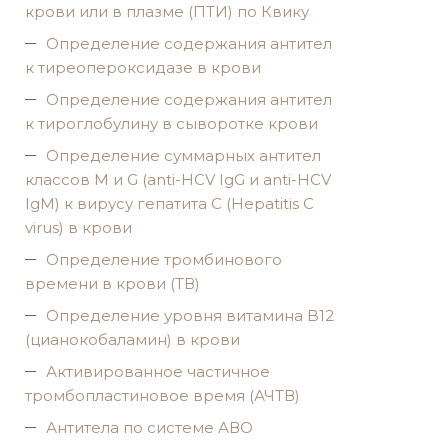
крови или в плазме (ПТИ) по Квику
Определение содержания антител
к тиреопероксидазе в крови
Определение содержания антител
к тироглобулину в сыворотке крови
Определение суммарных антител
классов M и G (anti-HCV IgG и anti-HCV
IgM) к вирусу гепатита C (Hepatitis C
virus) в крови
Определение тромбинового
времени в крови (ТВ)
Определение уровня витамина B12
(цианокобаламин) в крови
Активированное частичное
тромбопластиновое время (АЧТВ)
Антитела по системе АВО