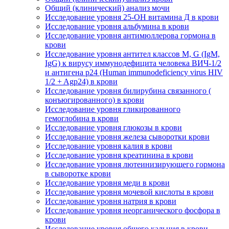
Общий (клинический) анализ мочи
Исследование уровня 25-OH витамина Д в крови
Исследование уровня альбумина в крови
Исследование уровня антимюллерова гормона в
крови
Исследование уровня антител классов M, G (IgM,
IgG) к вирусу иммунодефицита человека ВИЧ-1/2
и антигена p24 (Human immunodeficiency virus HIV
1/2 + Agp24) в крови
Исследование уровня билирубина связанного (
конъюгированного) в крови
Исследование уровня гликированного
гемоглобина в крови
Исследование уровня глюкозы в крови
Исследование уровня железа сыворотки крови
Исследование уровня калия в крови
Исследование уровня креатинина в крови
Исследование уровня лютеинизирующего гормона
в сыворотке крови
Исследование уровня меди в крови
Исследование уровня мочевой кислоты в крови
Исследование уровня натрия в крови
Исследование уровня неорганического фосфора в
крови
Исследование уровня общего кальция в крови