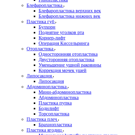
Блефаропластика
Блефаропластика верхних век
Блефаропластика нижних век
Пластика губ
Булхорн
Поднятие уголков рта
Корнер-лифт
Операция Киссельринга
Oтопластика
Односторонняя отопластика
Двусторонняя отопластика
Уменьшение ушной раковины
Коррекция мочек ушей
Липосакция
Липосакция
Абдоминопластика
Мини-абдоминопластика
Абдоминопластика
Пластика пупка
Бодилифт
Торсопластика
Пластика плеч
Брахиопластика
Пластика ягодиц