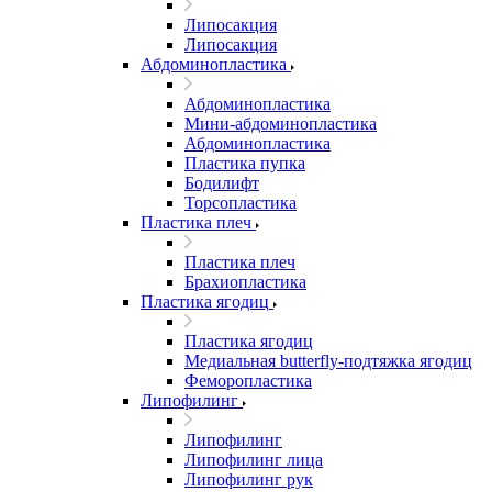
Липосакция
Липосакция
Абдоминопластика
Абдоминопластика
Мини-абдоминопластика
Абдоминопластика
Пластика пупка
Бодилифт
Торсопластика
Пластика плеч
Пластика плеч
Брахиопластика
Пластика ягодиц
Пластика ягодиц
Медиальная butterfly-подтяжка ягодиц
Феморопластика
Липофилинг
Липофилинг
Липофилинг лица
Липофилинг рук