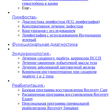
гемоглобина в крови
Еще
Лимфостаз
Диагностика лимфостаза (ICG лимфография)
Консервативное лечение лифостаза
Консультация с исследованием
Лимфография с использованием Индоцианин
зеленый
Функциональная диагностика
Эндокринология
Лечение сахарного диабета, коррекция ПССП
Лечение ожирения, избыточной массы тела
Лечение заболеваний щитовидной железы
Коррекция инсулинотерапии при сахарном
диабете 1 и 2 типа
Реабилитация
Базовая программа восстановления Recovery Care
Расширенная программа восстановления Recovery
Expert
Персональная программа премиальной
реабилитации Recovery Signature