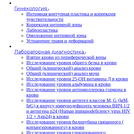
Гинекология
Интимная контурная пластика и коррекция
чувствительности
Коррекция интимной зоны
Лабиопластика
Омоложение интимной зоны
Устранение травм и деформаций
Лабораторная диагностика
Взятие крови из периферической вены
Исследование уровня общего белка в крови
Общий (клинический) анализ крови
Общий (клинический) анализ мочи
Исследование уровня 25-OH витамина Д в крови
Исследование уровня альбумина в крови
Исследование уровня антимюллерова гормона в
крови
Исследование уровня антител классов M, G (IgM,
IgG) к вирусу иммунодефицита человека ВИЧ-1/2
и антигена p24 (Human immunodeficiency virus HIV
1/2 + Agp24) в крови
Исследование уровня билирубина связанного (
конъюгированного) в крови
Исследование уровня гликированного