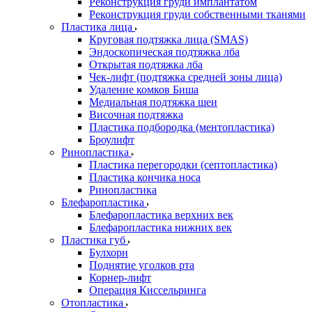
Реконструкция груди имплантатом
Реконструкция груди собственными тканями
Пластика лица
Круговая подтяжка лица (SMAS)
Эндоскопическая подтяжка лба
Открытая подтяжка лба
Чек-лифт (подтяжка средней зоны лица)
Удаление комков Биша
Медиальная подтяжка шеи
Височная подтяжка
Пластика подбородка (ментопластика)
Броулифт
Ринопластика
Пластика перегородки (септопластика)
Пластика кончика носа
Ринопластика
Блефаропластика
Блефаропластика верхних век
Блефаропластика нижних век
Пластика губ
Булхорн
Поднятие уголков рта
Корнер-лифт
Операция Киссельринга
Oтопластика