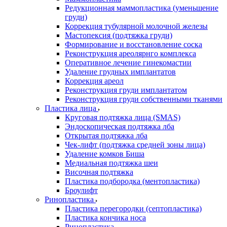
Редукционная маммопластика (уменьшение
груди)
Коррекция тубулярной молочной железы
Мастопексия (подтяжка груди)
Формирование и восстановление соска
Реконструкция ареолярнго комплекса
Оперативное лечение гинекомастии
Удаление грудных имплантатов
Коррекция ареол
Реконструкция груди имплантатом
Реконструкция груди собственными тканями
Пластика лица
Круговая подтяжка лица (SMAS)
Эндоскопическая подтяжка лба
Открытая подтяжка лба
Чек-лифт (подтяжка средней зоны лица)
Удаление комков Биша
Медиальная подтяжка шеи
Височная подтяжка
Пластика подбородка (ментопластика)
Броулифт
Ринопластика
Пластика перегородки (септопластика)
Пластика кончика носа
Ринопластика