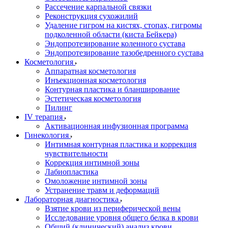
Рассечение карпальной связки
Реконструкция сухожилий
Удаление гигром на кистях, стопах, гигромы
подколенной области (киста Бейкера)
Эндопротезирование коленного сустава
Эндопротезирование тазобедренного сустава
Косметология
Аппаратная косметология
Инъекционная косметология
Контурная пластика и бланширование
Эстетическая косметология
Пилинг
IV терапия
Активационная инфузионная программа
Гинекология
Интимная контурная пластика и коррекция
чувствительности
Коррекция интимной зоны
Лабиопластика
Омоложение интимной зоны
Устранение травм и деформаций
Лабораторная диагностика
Взятие крови из периферической вены
Исследование уровня общего белка в крови
Общий (клинический) анализ крови