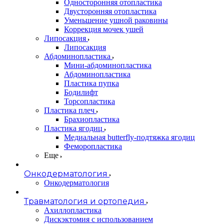
Односторонняя отопластика
Двусторонняя отопластика
Уменьшение ушной раковины
Коррекция мочек ушей
Липосакция
Липосакция
Абдоминопластика
Мини-абдоминопластика
Абдоминопластика
Пластика пупка
Бодилифт
Торсопластика
Пластика плеч
Брахиопластика
Пластика ягодиц
Медиальная butterfly-подтяжка ягодиц
Феморопластика
Еще
Онкодерматология
Онкодерматология
Травматология и ортопедия
Ахиллопластика
Дискэктомия с использованием