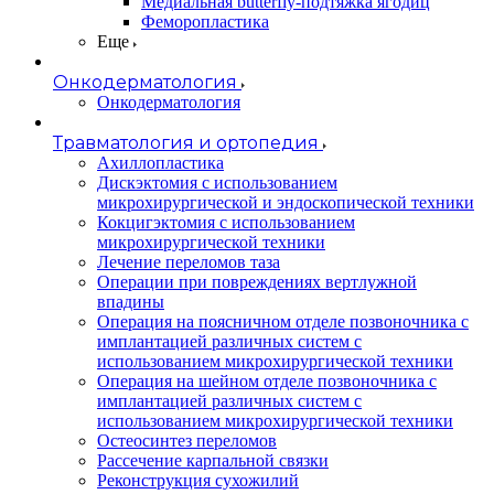
Медиальная butterfly-подтяжка ягодиц
Феморопластика
Еще
Онкодерматология
Онкодерматология
Травматология и ортопедия
Ахиллопластика
Дискэктомия с использованием
микрохирургической и эндоскопической техники
Кокцигэктомия с использованием
микрохирургической техники
Лечение переломов таза
Операции при повреждениях вертлужной
впадины
Операция на поясничном отделе позвоночника с
имплантацией различных систем с
использованием микрохирургической техники
Операция на шейном отделе позвоночника с
имплантацией различных систем с
использованием микрохирургической техники
Остеосинтез переломов
Рассечение карпальной связки
Реконструкция сухожилий