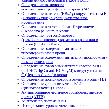
аланинаминотрансферазы в крови (АЛТ)
Определение активности
аспартатаминотрансферазы в крови (АСТ)
Определение антигена (HBsAg) вируса гепатита B
(Hepatitis B virus) в крови, качественное
исследование
Определение антител к бледной трепонеме
(Treponema pallidum) в крови
Определение протромбинового
(тромбопластинового) времени в крови или в
плазме (ПТИ) по Квику
Определение содержания антител к
тиреопероксидазе в крови
Определение содержания антител к тироглобулину
в сыворотке крови
Определение суммарных антител классов M и G
(anti-HCV IgG и anti-HCV IgM) к вирусу гепатита
C (Hepatitis C virus) в крови
Определение тромбинового времени в крови (ТВ)
Определение уровня витамина B12
(цианокобаламин) в крови
Активированное частичное тромбопластиновое
время (АЧТВ)
Антитела по системе АВО
Исследование уровня мочевины в крови