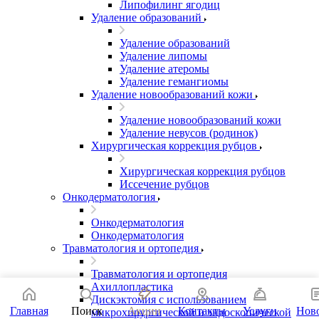
Липофилинг ягодиц
Удаление образований
Удаление образований
Удаление липомы
Удаление атеромы
Удаление гемангиомы
Удаление новообразований кожи
Удаление новообразований кожи
Удаление невусов (родинок)
Хирургическая коррекция рубцов
Хирургическая коррекция рубцов
Иссечение рубцов
Онкодерматология
Онкодерматология
Онкодерматология
Травматология и ортопедия
Травматология и ортопедия
Ахиллопластика
Дискэктомия с использованием
Главная
Поиск
Акции
Контакты
Услуги
Нов
микрохирургической и эндоскопической