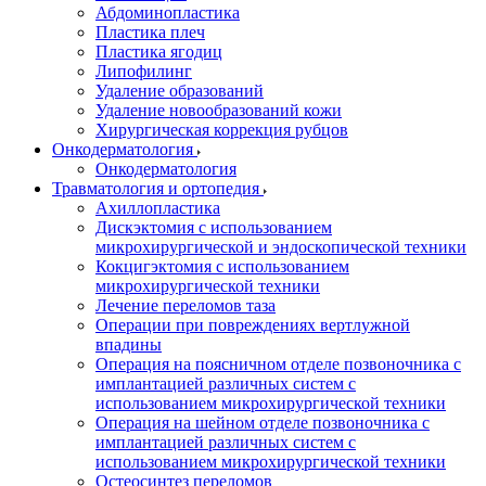
Абдоминопластика
Пластика плеч
Пластика ягодиц
Липофилинг
Удаление образований
Удаление новообразований кожи
Хирургическая коррекция рубцов
Онкодерматология
Онкодерматология
Травматология и ортопедия
Ахиллопластика
Дискэктомия с использованием
микрохирургической и эндоскопической техники
Кокцигэктомия с использованием
микрохирургической техники
Лечение переломов таза
Операции при повреждениях вертлужной
впадины
Операция на поясничном отделе позвоночника с
имплантацией различных систем с
использованием микрохирургической техники
Операция на шейном отделе позвоночника с
имплантацией различных систем с
использованием микрохирургической техники
Остеосинтез переломов