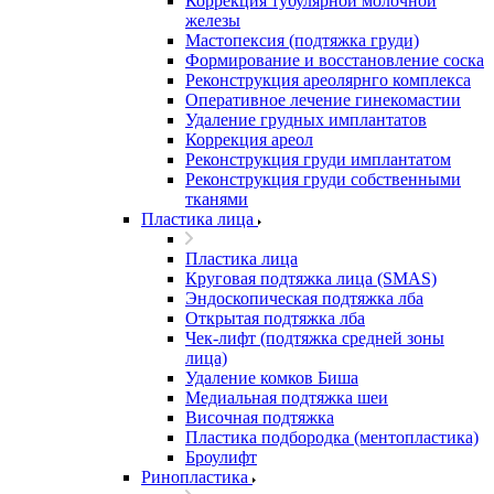
Коррекция тубулярной молочной
железы
Мастопексия (подтяжка груди)
Формирование и восстановление соска
Реконструкция ареолярнго комплекса
Оперативное лечение гинекомастии
Удаление грудных имплантатов
Коррекция ареол
Реконструкция груди имплантатом
Реконструкция груди собственными
тканями
Пластика лица
Пластика лица
Круговая подтяжка лица (SMAS)
Эндоскопическая подтяжка лба
Открытая подтяжка лба
Чек-лифт (подтяжка средней зоны
лица)
Удаление комков Биша
Медиальная подтяжка шеи
Височная подтяжка
Пластика подбородка (ментопластика)
Броулифт
Ринопластика