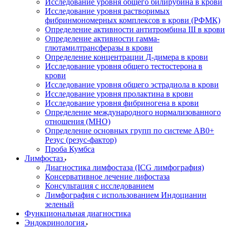
Исследование уровня общего билирубина в крови
Исследование уровня растворимых
фибринмономерных комплексов в крови (РФМК)
Определение активности антитромбина III в крови
Определение активности гамма-
глютамилтрансферазы в крови
Определение концентрации Д-димера в крови
Исследование уровня общего тестостерона в
крови
Исследование уровня общего эстрадиола в крови
Исследование уровня пролактина в крови
Исследование уровня фибриногена в крови
Определение международного нормализованного
отношения (МНО)
Определение основных групп по системе AB0+
Резус (резус-фактор)
Проба Кумбса
Лимфостаз
Диагностика лимфостаза (ICG лимфография)
Консервативное лечение лифостаза
Консультация с исследованием
Лимфография с использованием Индоцианин
зеленый
Функциональная диагностика
Эндокринология