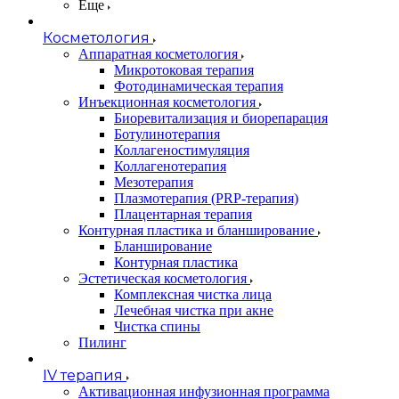
Еще
Косметология
Аппаратная косметология
Микротоковая терапия
Фотодинамическая терапия
Инъекционная косметология
Биоревитализация и биорепарация
Ботулинотерапия
Коллагеностимуляция
Коллагенотерапия
Мезотерапия
Плазмотерапия (PRP-терапия)
Плацентарная терапия
Контурная пластика и бланширование
Бланширование
Контурная пластика
Эстетическая косметология
Комплексная чистка лица
Лечебная чистка при акне
Чистка спины
Пилинг
IV терапия
Активационная инфузионная программа