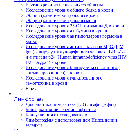
Взятие крови из периферической вены
Исследование уровня общего белка в крови
Общий (клинический) анализ крови
Общий (клинический) анализ мочи
Исследование уровня 25-OH витамина Д в крови
Исследование уровня альбумина в крови
Исследование уровня антимюллерова гормона в
крови
Исследование уровня антител классов M, G (IgM,
IgG) к вирусу иммунодефицита человека ВИЧ-1/2
и антигена p24 (Human immunodeficiency virus HIV
1/2 + Agp24) в крови
Исследование уровня билирубина связанного (
конъюгированного) в крови
Исследование уровня гликированного
гемоглобина в крови
Еще
Лимфостаз
Диагностика лимфостаза (ICG лимфография)
Консервативное лечение лифостаза
Консультация с исследованием
Лимфография с использованием Индоцианин
зеленый