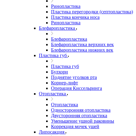
Ринопластика
Пластика перегородки (септопластика)
Пластика кончика носа
Ринопластика
Блефаропластика
Блефаропластика
Блефаропластика верхних век
Блефаропластика нижних век
Пластика губ
Пластика губ
Булхорн
Поднятие уголков рта
Корнер-лифт
Операция Киссельринга
Oтопластика
Oтопластика
Односторонняя отопластика
Двусторонняя отопластика
Уменьшение ушной раковины
Коррекция мочек ушей
Липосакция