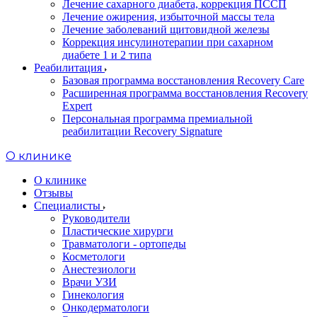
Лечение сахарного диабета, коррекция ПССП
Лечение ожирения, избыточной массы тела
Лечение заболеваний щитовидной железы
Коррекция инсулинотерапии при сахарном
диабете 1 и 2 типа
Реабилитация
Базовая программа восстановления Recovery Care
Расширенная программа восстановления Recovery
Expert
Персональная программа премиальной
реабилитации Recovery Signature
O клинике
О клинике
Отзывы
Специалисты
Руководители
Пластические хирурги
Травматологи - ортопеды
Косметологи
Анестезиологи
Врачи УЗИ
Гинекология
Онкодерматологи