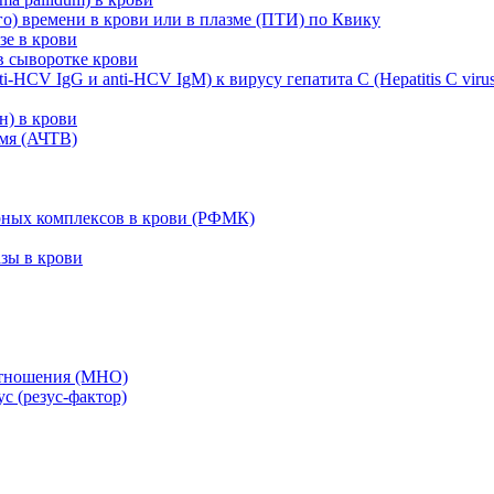
о) времени в крови или в плазме (ПТИ) по Квику
зе в крови
в сыворотке крови
-HCV IgG и anti-HCV IgM) к вирусу гепатита C (Hepatitis C virus
н) в крови
мя (АЧТВ)
ных комплексов в крови (РФМК)
зы в крови
отношения (МНО)
с (резус-фактор)