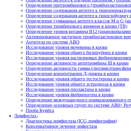
Определение протромбинового (тромбопластиновог
Определение содержания антител к тиреопероксида
Определение содержания антител к тироглобулину 
Определение суммарных антител классов M и G (anti
Определение тромбинового времени в крови (ТВ)
Определение уровня витамина B12 (цианокобалами
Активированное частичное тромбопластиновое вре
Антитела по системе АВО
Исследование уровня мочевины в крови
Исследование уровня общего билирубина в крови
Исследование уровня растворимых фибринмономер
Определение активности антитромбина III в крови
Определение активности гамма-глютамилтрансфера
Определение концентрации Д-димера в крови
Исследование уровня общего тестостерона в крови
Исследование уровня общего эстрадиола в крови
Исследование уровня пролактина в крови
Исследование уровня фибриногена в крови
Определение международного нормализованного 
Определение основных групп по системе AB0+ Резу
Проба Кумбса
Лимфостаз
Диагностика лимфостаза (ICG лимфография)
Консервативное лечение лифостаза