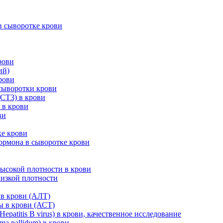
 сыворотке крови
рови
ий)
рови
сыворотки крови
СТ3) в крови
 в крови
ви
ке крови
рмона в сыворотке крови
ысокой плотности в крови
низкой плотности
в крови (АЛТ)
ы в крови (АСТ)
patitis B virus) в крови, качественное исследование
a pallidum) в крови