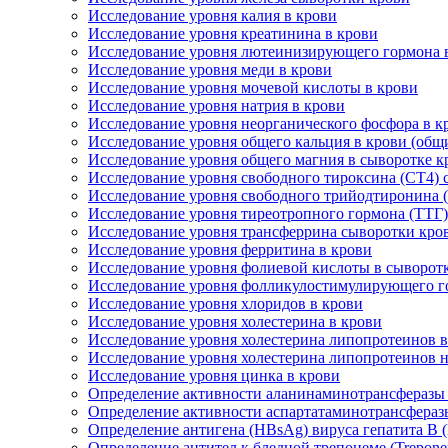
Исследование уровня калия в крови
Исследование уровня креатинина в крови
Исследование уровня лютеинизирующего гормона в
Исследование уровня меди в крови
Исследование уровня мочевой кислоты в крови
Исследование уровня натрия в крови
Исследование уровня неорганического фосфора в к
Исследование уровня общего кальция в крови (общ
Исследование уровня общего магния в сыворотке к
Исследование уровня свободного тироксина (СТ4) 
Исследование уровня свободного трийодтиронина (
Исследование уровня тиреотропного гормона (ТТГ)
Исследование уровня трансферрина сыворотки кро
Исследование уровня ферритина в крови
Исследование уровня фолиевой кислоты в сыворот
Исследование уровня фолликулостимулирующего го
Исследование уровня хлоридов в крови
Исследование уровня холестерина в крови
Исследование уровня холестерина липопротеинов в
Исследование уровня холестерина липопротеинов 
Исследование уровня цинка в крови
Определение активности аланинаминотрансферазы 
Определение активности аспартатаминотрансфераз
Определение антигена (HBsAg) вируса гепатита B (He
Определение антител к бледной трепонеме (Treponem