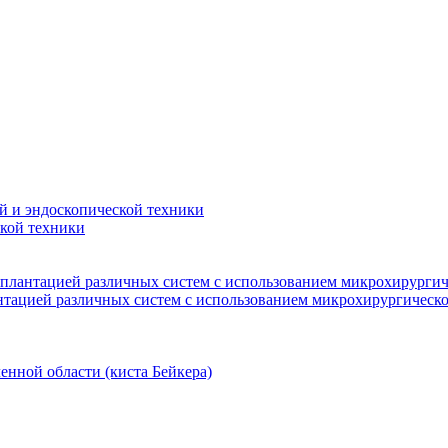
й и эндоскопической техники
кой техники
мплантацией различных систем с использованием микрохирургич
нтацией различных систем с использованием микрохирургическ
енной области (киста Бейкера)