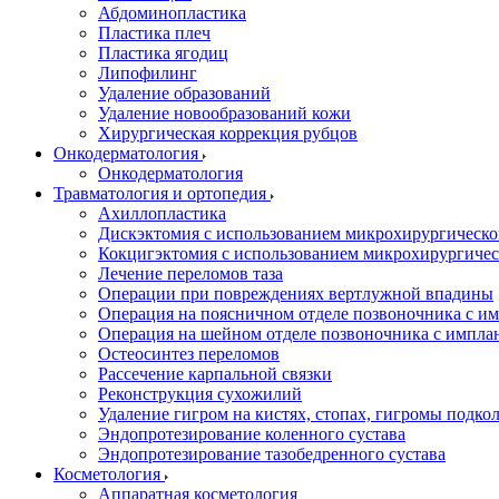
Абдоминопластика
Пластика плеч
Пластика ягодиц
Липофилинг
Удаление образований
Удаление новообразований кожи
Хирургическая коррекция рубцов
Онкодерматология
Онкодерматология
Травматология и ортопедия
Ахиллопластика
Дискэктомия с использованием микрохирургическо
Кокцигэктомия с использованием микрохирургичес
Лечение переломов таза
Операции при повреждениях вертлужной впадины
Операция на поясничном отделе позвоночника с и
Операция на шейном отделе позвоночника с импла
Остеосинтез переломов
Рассечение карпальной связки
Реконструкция сухожилий
Удаление гигром на кистях, стопах, гигромы подкол
Эндопротезирование коленного сустава
Эндопротезирование тазобедренного сустава
Косметология
Аппаратная косметология