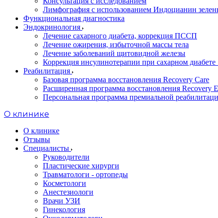
Консультация с исследованием
Лимфография с использованием Индоцианин зеле
Функциональная диагностика
Эндокринология
Лечение сахарного диабета, коррекция ПССП
Лечение ожирения, избыточной массы тела
Лечение заболеваний щитовидной железы
Коррекция инсулинотерапии при сахарном диабете 
Реабилитация
Базовая программа восстановления Recovery Care
Расширенная программа восстановления Recovery E
Персональная программа премиальной реабилитации
O клинике
О клинике
Отзывы
Специалисты
Руководители
Пластические хирурги
Травматологи - ортопеды
Косметологи
Анестезиологи
Врачи УЗИ
Гинекология