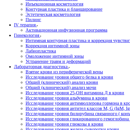
Инъекционная косметология
Контурная пластика и бланширование
Эстетическая косметология
Пилинг
IV терапия
Активационная инфузионная программа
Гинекология
Интимная контурная пластика и коррекция чувстви
Коррекция интимной зоны
Лабиопластика
Омоложение интимной зоны
Устранение травм и деформаций
Лабораторная диагностика
Взятие крови из периферической вены
Исследование уровня общего белка в крови
Общий (клинический) анализ крови
Общий (клинический) анализ мочи
Исследование уровня 25-OH витамина Д в крови
Исследование уровня альбумина в крови
Исследование уровня антимюллерова гормона в кр
Исследование уровня антител классов M, G (IgM, Ig
Исследование уровня билирубина связанного ( кон
Исследование уровня гликированного гемоглобина 
Исследование уровня глюкозы в крови
Исследование уровня железа сыворотки крови