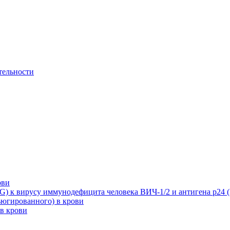
тельности
ови
G) к вирусу иммунодефицита человека ВИЧ-1/2 и антигена p24 (H
ъюгированного) в крови
в крови