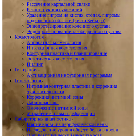
Рассечение карпальной связки
Реконструкция сухожилий
Удаление гигром на кистях, стопах, гигромы
подколенной области (киста Бейкера)
Эндопротезирование коленного сустава
Эндопротезирование тазобедренного сустава
Косметология
Аппаратная косметология
Инъекционная косметология
Контурная пластика и бланширование
Эстетическая косметология
Пилинг
IV терапия
Активационная инфузионная программа
Гинекология
Интимная контурная пластика и коррекция
чувствительности
Коррекция интимной зоны
Лабиопластика
Омоложение интимной зоны
Устранение травм и деформаций
Лабораторная диагностика
Взятие крови из периферической вены
Исследование уровня общего белка в крови
Общий (клинический) анализ крови