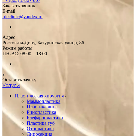
+7 (863) 2-807-807
Заказать звонок
E-mail
fdeclinic@yandex.ru
Адрес
Ростов-на-Дону, Батуринская улица, 86
Режим работы
ПН-ВС: 08:00 – 18:00
Оставить заявку
Услуги
Пластическая хирургия
Маммопластика
Пластика лица
Ринопластика
Блефаропластика
Пластика губ
Oтопластика
Липосакция