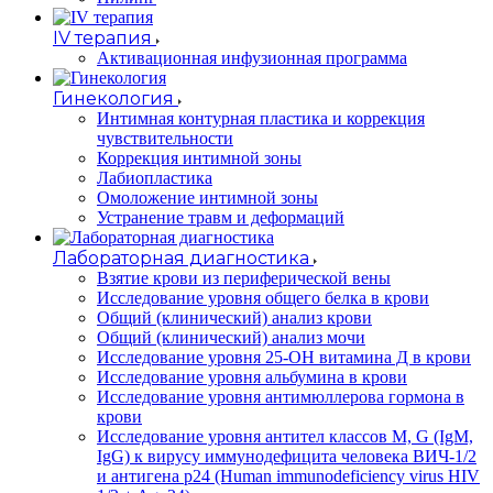
IV терапия
Активационная инфузионная программа
Гинекология
Интимная контурная пластика и коррекция
чувствительности
Коррекция интимной зоны
Лабиопластика
Омоложение интимной зоны
Устранение травм и деформаций
Лабораторная диагностика
Взятие крови из периферической вены
Исследование уровня общего белка в крови
Общий (клинический) анализ крови
Общий (клинический) анализ мочи
Исследование уровня 25-OH витамина Д в крови
Исследование уровня альбумина в крови
Исследование уровня антимюллерова гормона в
крови
Исследование уровня антител классов M, G (IgM,
IgG) к вирусу иммунодефицита человека ВИЧ-1/2
и антигена p24 (Human immunodeficiency virus HIV