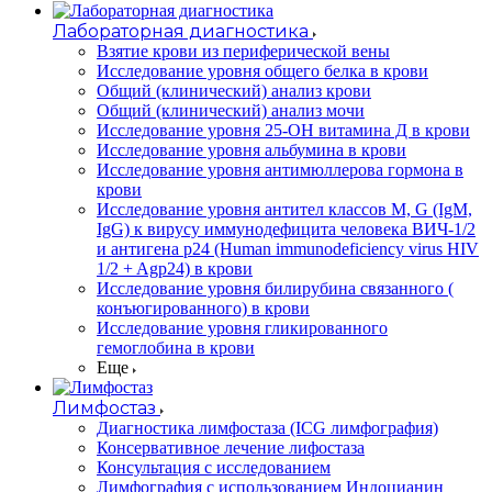
Лабораторная диагностика
Взятие крови из периферической вены
Исследование уровня общего белка в крови
Общий (клинический) анализ крови
Общий (клинический) анализ мочи
Исследование уровня 25-OH витамина Д в крови
Исследование уровня альбумина в крови
Исследование уровня антимюллерова гормона в
крови
Исследование уровня антител классов M, G (IgM,
IgG) к вирусу иммунодефицита человека ВИЧ-1/2
и антигена p24 (Human immunodeficiency virus HIV
1/2 + Agp24) в крови
Исследование уровня билирубина связанного (
конъюгированного) в крови
Исследование уровня гликированного
гемоглобина в крови
Еще
Лимфостаз
Диагностика лимфостаза (ICG лимфография)
Консервативное лечение лифостаза
Консультация с исследованием
Лимфография с использованием Индоцианин