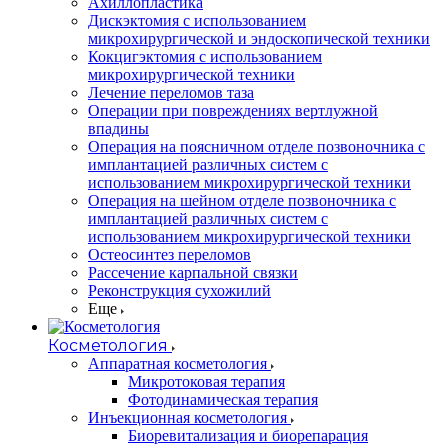
Ахиллопластика
Дискэктомия с использованием
микрохирургической и эндоскопической техники
Кокцигэктомия с использованием
микрохирургической техники
Лечение переломов таза
Операции при повреждениях вертлужной
впадины
Операция на поясничном отделе позвоночника с
имплантацией различных систем с
использованием микрохирургической техники
Операция на шейном отделе позвоночника с
имплантацией различных систем с
использованием микрохирургической техники
Остеосинтез переломов
Рассечение карпальной связки
Реконструкция сухожилий
Еще
Косметология
Аппаратная косметология
Микротоковая терапия
Фотодинамическая терапия
Инъекционная косметология
Биоревитализация и биорепарация