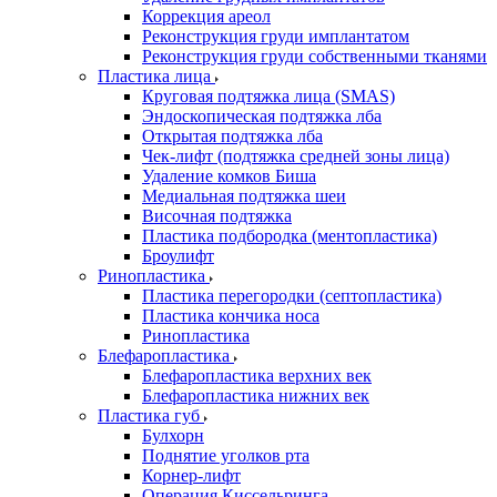
Коррекция ареол
Реконструкция груди имплантатом
Реконструкция груди собственными тканями
Пластика лица
Круговая подтяжка лица (SMAS)
Эндоскопическая подтяжка лба
Открытая подтяжка лба
Чек-лифт (подтяжка средней зоны лица)
Удаление комков Биша
Медиальная подтяжка шеи
Височная подтяжка
Пластика подбородка (ментопластика)
Броулифт
Ринопластика
Пластика перегородки (септопластика)
Пластика кончика носа
Ринопластика
Блефаропластика
Блефаропластика верхних век
Блефаропластика нижних век
Пластика губ
Булхорн
Поднятие уголков рта
Корнер-лифт
Операция Киссельринга