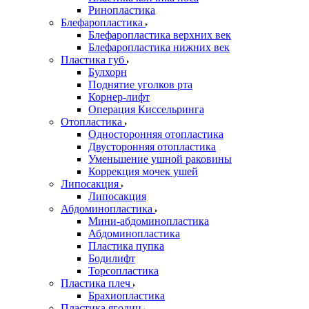
Ринопластика
Блефаропластика
Блефаропластика верхних век
Блефаропластика нижних век
Пластика губ
Булхорн
Поднятие уголков рта
Корнер-лифт
Операция Киссельринга
Oтопластика
Односторонняя отопластика
Двусторонняя отопластика
Уменьшение ушной раковины
Коррекция мочек ушей
Липосакция
Липосакция
Абдоминопластика
Мини-абдоминопластика
Абдоминопластика
Пластика пупка
Бодилифт
Торсопластика
Пластика плеч
Брахиопластика
Пластика ягодиц