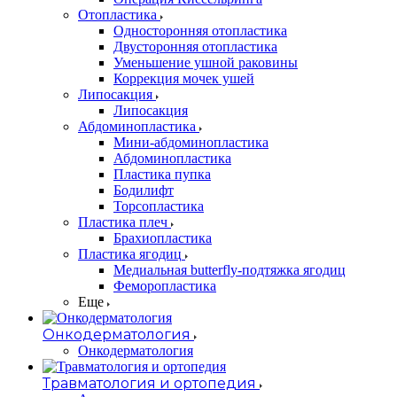
Oтопластика
Односторонняя отопластика
Двусторонняя отопластика
Уменьшение ушной раковины
Коррекция мочек ушей
Липосакция
Липосакция
Абдоминопластика
Мини-абдоминопластика
Абдоминопластика
Пластика пупка
Бодилифт
Торсопластика
Пластика плеч
Брахиопластика
Пластика ягодиц
Медиальная butterfly-подтяжка ягодиц
Феморопластика
Еще
Онкодерматология
Онкодерматология
Травматология и ортопедия