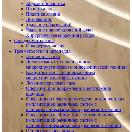
Абдоминопластика
Пластика плеч
Пластика ягодиц
Липофилинг
Удаление образований
Удаление новообразований кожи
Хирургическая коррекция рубцов
Онкодерматология
Онкодерматология
Травматология и ортопедия
Ахиллопластика
Дискэктомия с использованием
микрохирургической и эндоскопической техники
Кокцигэктомия с использованием
микрохирургической техники
Лечение переломов таза
Операции при повреждениях вертлужной
впадины
Операция на поясничном отделе позвоночника с
имплантацией различных систем с
использованием микрохирургической техники
Операция на шейном отделе позвоночника с
имплантацией различных систем с
использованием микрохирургической техники
Остеосинтез переломов