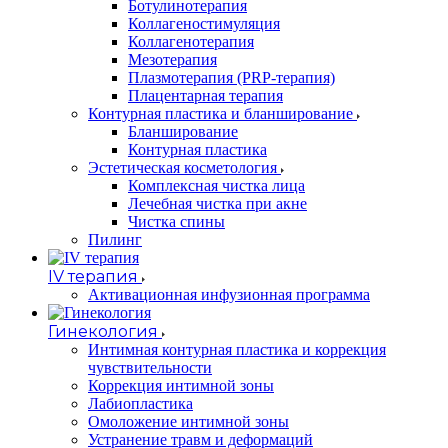
Ботулинотерапия
Коллагеностимуляция
Коллагенотерапия
Мезотерапия
Плазмотерапия (PRP-терапия)
Плацентарная терапия
Контурная пластика и бланширование
Бланширование
Контурная пластика
Эстетическая косметология
Комплексная чистка лица
Лечебная чистка при акне
Чистка спины
Пилинг
IV терапия
Активационная инфузионная программа
Гинекология
Интимная контурная пластика и коррекция
чувствительности
Коррекция интимной зоны
Лабиопластика
Омоложение интимной зоны
Устранение травм и деформаций