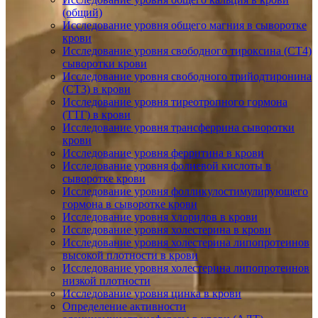
(общий)
Исследование уровня общего магния в сыворотке
крови
Исследование уровня свободного тироксина (СТ4)
сыворотки крови
Исследование уровня свободного трийодтиронина
(СТ3) в крови
Исследование уровня тиреотропного гормона
(ТТГ) в крови
Исследование уровня трансферрина сыворотки
крови
Исследование уровня ферритина в крови
Исследование уровня фолиевой кислоты в
сыворотке крови
Исследование уровня фолликулостимулирующего
гормона в сыворотке крови
Исследование уровня хлоридов в крови
Исследование уровня холестерина в крови
Исследование уровня холестерина липопротеинов
высокой плотности в крови
Исследование уровня холестерина липопротеинов
низкой плотности
Исследование уровня цинка в крови
Определение активности