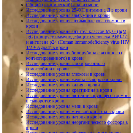
Общий (клинический) анализ мочи
Исследование уровня 25-OH витамина Д в крови
Исследование уровня альбумина в крови
Исследование уровня антимюллерова гормона в
крови
Исследование уровня антител классов M, G (IgM,
IgG) к вирусу иммунодефицита человека ВИЧ-1/2
и антигена p24 (Human immunodeficiency virus HIV
1/2 + Agp24) в крови
Исследование уровня билирубина связанного (
конъюгированного) в крови
Исследование уровня гликированного
гемоглобина в крови
Исследование уровня глюкозы в крови
Исследование уровня железа сыворотки крови
Исследование уровня калия в крови
Исследование уровня креатинина в крови
Исследование уровня лютеинизирующего гормона
в сыворотке крови
Исследование уровня меди в крови
Исследование уровня мочевой кислоты в крови
Исследование уровня натрия в крови
Исследование уровня неорганического фосфора в
крови
Исследование уровня общего кальция в крови