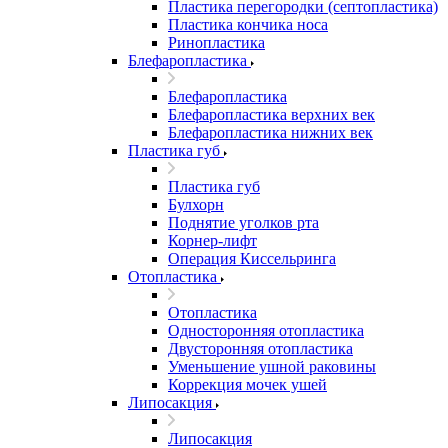
Пластика перегородки (септопластика)
Пластика кончика носа
Ринопластика
Блефаропластика
Блефаропластика
Блефаропластика верхних век
Блефаропластика нижних век
Пластика губ
Пластика губ
Булхорн
Поднятие уголков рта
Корнер-лифт
Операция Киссельринга
Oтопластика
Oтопластика
Односторонняя отопластика
Двусторонняя отопластика
Уменьшение ушной раковины
Коррекция мочек ушей
Липосакция
Липосакция