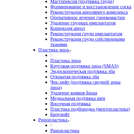
Мастопексия (подтяжка груди)
Формирование и восстановление соска
Реконструкция ареолярнго комплекса
Оперативное лечение гинекомастии
Удаление грудных имплантатов
Коррекция ареол
Реконструкция груди имплантатом
Реконструкция груди собственными
тканями
Пластика лица
Пластика лица
Круговая подтяжка лица (SMAS)
Эндоскопическая подтяжка лба
Открытая подтяжка лба
Чек-лифт (подтяжка средней зоны
лица)
Удаление комков Биша
Медиальная подтяжка шеи
Височная подтяжка
Пластика подбородка (ментопластика)
Броулифт
Ринопластика
Ринопластика