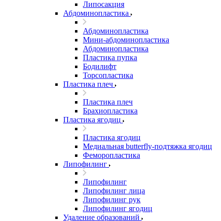
Липосакция
Абдоминопластика
Абдоминопластика
Мини-абдоминопластика
Абдоминопластика
Пластика пупка
Бодилифт
Торсопластика
Пластика плеч
Пластика плеч
Брахиопластика
Пластика ягодиц
Пластика ягодиц
Медиальная butterfly-подтяжка ягодиц
Феморопластика
Липофилинг
Липофилинг
Липофилинг лица
Липофилинг рук
Липофилинг ягодиц
Удаление образований