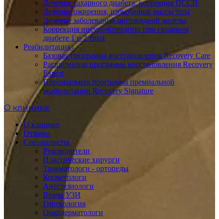
Лечение сахарного диабета, коррекция ПССП
Лечение ожирения, избыточной массы тела
Лечение заболеваний щитовидной железы
Коррекция инсулинотерапии при сахарном
диабете 1 и 2 типа
Реабилитация
Базовая программа восстановления Recovery Care
Расширенная программа восстановления Recovery
Expert
Персональная программа премиальной
реабилитации Recovery Signature
O клинике
О клинике
Отзывы
Специалисты
Руководители
Пластические хирурги
Травматологи - ортопеды
Косметологи
Анестезиологи
Врачи УЗИ
Гинекология
Онкодерматологи