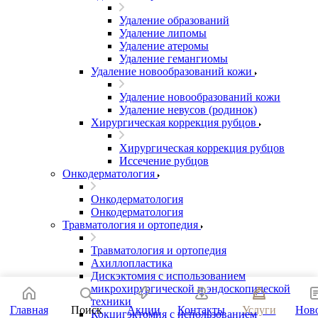
Удаление образований
Удаление липомы
Удаление атеромы
Удаление гемангиомы
Удаление новообразований кожи
Удаление новообразований кожи
Удаление невусов (родинок)
Хирургическая коррекция рубцов
Хирургическая коррекция рубцов
Иссечение рубцов
Онкодерматология
Онкодерматология
Онкодерматология
Травматология и ортопедия
Травматология и ортопедия
Ахиллопластика
Дискэктомия с использованием
микрохирургической и эндоскопической
техники
Главная
Поиск
Акции
Контакты
Услуги
Нов
Кокцигэктомия с использованием