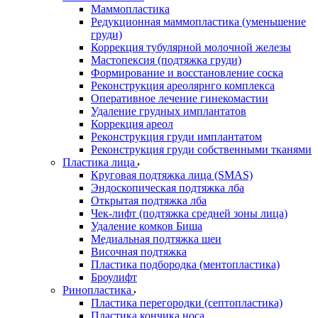
Маммопластика
Редукционная маммопластика (уменьшение
груди)
Коррекция тубулярной молочной железы
Мастопексия (подтяжка груди)
Формирование и восстановление соска
Реконструкция ареолярнго комплекса
Оперативное лечение гинекомастии
Удаление грудных имплантатов
Коррекция ареол
Реконструкция груди имплантатом
Реконструкция груди собственными тканями
Пластика лица
Круговая подтяжка лица (SMAS)
Эндоскопическая подтяжка лба
Открытая подтяжка лба
Чек-лифт (подтяжка средней зоны лица)
Удаление комков Биша
Медиальная подтяжка шеи
Височная подтяжка
Пластика подбородка (ментопластика)
Броулифт
Ринопластика
Пластика перегородки (септопластика)
Пластика кончика носа