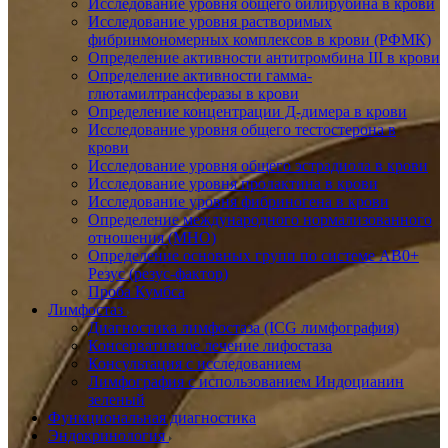
Исследование уровня общего билирубина в крови
Исследование уровня растворимых
фибринмономерных комплексов в крови (РФМК)
Определение активности антитромбина III в крови
Определение активности гамма-
глютамилтрансферазы в крови
Определение концентрации Д-димера в крови
Исследование уровня общего тестостерона в
крови
Исследование уровня общего эстрадиола в крови
Исследование уровня пролактина в крови
Исследование уровня фибриногена в крови
Определение международного нормализованного
отношения (МНО)
Определение основных групп по системе AB0+
Резус (резус-фактор)
Проба Кумбса
Лимфостаз
Диагностика лимфостаза (ICG лимфография)
Консервативное лечение лифостаза
Консультация с исследованием
Лимфография с использованием Индоцианин
зеленый
Функциональная диагностика
Эндокринология