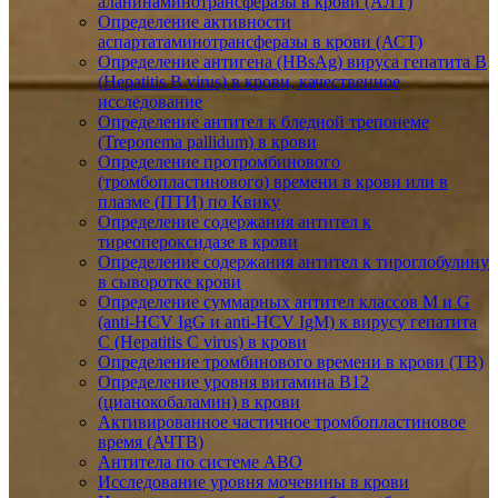
аланинаминотрансферазы в крови (АЛТ)
Определение активности
аспартатаминотрансферазы в крови (АСТ)
Определение антигена (HBsAg) вируса гепатита B
(Hepatitis B virus) в крови, качественное
исследование
Определение антител к бледной трепонеме
(Treponema pallidum) в крови
Определение протромбинового
(тромбопластинового) времени в крови или в
плазме (ПТИ) по Квику
Определение содержания антител к
тиреопероксидазе в крови
Определение содержания антител к тироглобулину
в сыворотке крови
Определение суммарных антител классов M и G
(anti-HCV IgG и anti-HCV IgM) к вирусу гепатита
C (Hepatitis C virus) в крови
Определение тромбинового времени в крови (ТВ)
Определение уровня витамина B12
(цианокобаламин) в крови
Активированное частичное тромбопластиновое
время (АЧТВ)
Антитела по системе АВО
Исследование уровня мочевины в крови