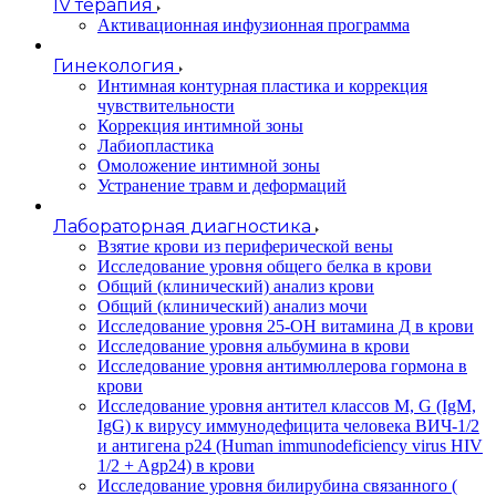
IV терапия
Активационная инфузионная программа
Гинекология
Интимная контурная пластика и коррекция
чувствительности
Коррекция интимной зоны
Лабиопластика
Омоложение интимной зоны
Устранение травм и деформаций
Лабораторная диагностика
Взятие крови из периферической вены
Исследование уровня общего белка в крови
Общий (клинический) анализ крови
Общий (клинический) анализ мочи
Исследование уровня 25-OH витамина Д в крови
Исследование уровня альбумина в крови
Исследование уровня антимюллерова гормона в
крови
Исследование уровня антител классов M, G (IgM,
IgG) к вирусу иммунодефицита человека ВИЧ-1/2
и антигена p24 (Human immunodeficiency virus HIV
1/2 + Agp24) в крови
Исследование уровня билирубина связанного (