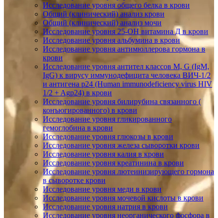
Исследование уровня общего белка в крови
Общий (клинический) анализ крови
Общий (клинический) анализ мочи
Исследование уровня 25-OH витамина Д в крови
Исследование уровня альбумина в крови
Исследование уровня антимюллерова гормона в
крови
Исследование уровня антител классов M, G (IgM,
IgG) к вирусу иммунодефицита человека ВИЧ-1/2
и антигена p24 (Human immunodeficiency virus HIV
1/2 + Agp24) в крови
Исследование уровня билирубина связанного (
конъюгированного) в крови
Исследование уровня гликированного
гемоглобина в крови
Исследование уровня глюкозы в крови
Исследование уровня железа сыворотки крови
Исследование уровня калия в крови
Исследование уровня креатинина в крови
Исследование уровня лютеинизирующего гормона
в сыворотке крови
Исследование уровня меди в крови
Исследование уровня мочевой кислоты в крови
Исследование уровня натрия в крови
Исследование уровня неорганического фосфора в