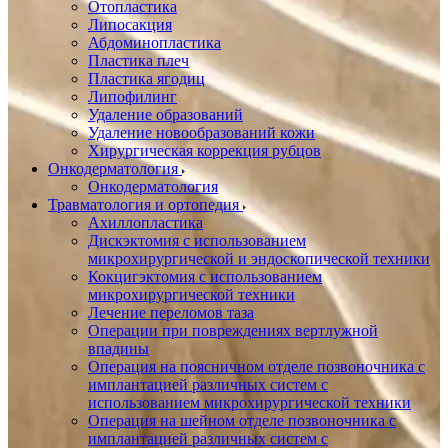
Oтопластика
Липосакция
Абдоминопластика
Пластика плеч
Пластика ягодиц
Липофилинг
Удаление образований
Удаление новообразований кожи
Хирургическая коррекция рубцов
Онкодерматология
Онкодерматология
Травматология и ортопедия
Ахиллопластика
Дискэктомия с использованием
микрохирургической и эндоскопической техники
Кокцигэктомия с использованием
микрохирургической техники
Лечение переломов таза
Операции при повреждениях вертлужной
впадины
Операция на поясничном отделе позвоночника с
имплантацией различных систем с
использованием микрохирургической техники
Операция на шейном отделе позвоночника с
имплантацией различных систем с