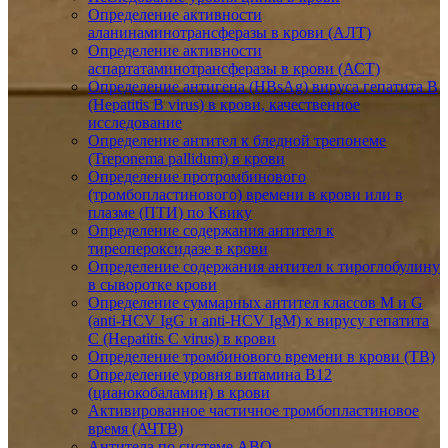
Определение активности
аланинаминотрансферазы в крови (АЛТ)
Определение активности
аспартатаминотрансферазы в крови (АСТ)
Определение антигена (HBsAg) вируса гепатита B
(Hepatitis B virus) в крови, качественное
исследование
Определение антител к бледной трепонеме
(Treponema pallidum) в крови
Определение протромбинового
(тромбопластинового) времени в крови или в
плазме (ПТИ) по Квику
Определение содержания антител к
тиреопероксидазе в крови
Определение содержания антител к тироглобулину
в сыворотке крови
Определение суммарных антител классов M и G
(anti-HCV IgG и anti-HCV IgM) к вирусу гепатита
C (Hepatitis C virus) в крови
Определение тромбинового времени в крови (ТВ)
Определение уровня витамина B12
(цианокобаламин) в крови
Активированное частичное тромбопластиновое
время (АЧТВ)
Антитела по системе АВО