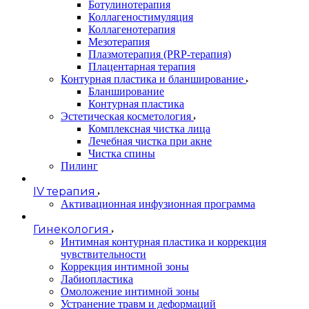
Ботулинотерапия
Коллагеностимуляция
Коллагенотерапия
Мезотерапия
Плазмотерапия (PRP-терапия)
Плацентарная терапия
Контурная пластика и бланширование
Бланширование
Контурная пластика
Эстетическая косметология
Комплексная чистка лица
Лечебная чистка при акне
Чистка спины
Пилинг
IV терапия
Активационная инфузионная программа
Гинекология
Интимная контурная пластика и коррекция
чувствительности
Коррекция интимной зоны
Лабиопластика
Омоложение интимной зоны
Устранение травм и деформаций