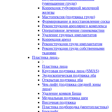
(уменьшение груди)
Коррекция тубулярной молочной
железы
Мастопексия (подтяжка груди)
Формирование и восстановление соска
Реконструкция ареолярнго комплекса
Оперативное лечение гинекомастии
Удаление грудных имплантатов
Коррекция ареол
Реконструкция груди имплантатом
Реконструкция груди собственными
тканями
Пластика лица
Пластика лица
Круговая подтяжка лица (SMAS)
Эндоскопическая подтяжка лба
Открытая подтяжка лба
Чек-лифт (подтяжка средней зоны
лица)
Удаление комков Биша
Медиальная подтяжка шеи
Височная подтяжка
Пластика подбородка (ментопластика)
Броулифт