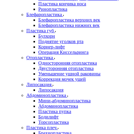
Пластика кончика носа
Ринопластика
Блефаропластика
Блефаропластика верхних век
Блефаропластика нижних век
Пластика губ
Булхорн
Поднятие уголков рта
Корнер-лифт
Операция Киссельринга
Oтопластика
Односторонняя отопластика
Двусторонняя отопластика
Уменьшение ушной раковины
Коррекция мочек ушей
Липосакция
Липосакция
Абдоминопластика
Мини-абдоминопластика
Абдоминопластика
Пластика пупка
Бодилифт
Торсопластика
Пластика плеч
Брахиопластика