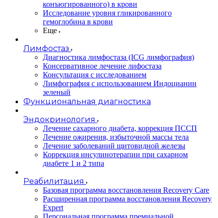
конъюгированного) в крови
Исследование уровня гликированного
гемоглобина в крови
Еще
Лимфостаз
Диагностика лимфостаза (ICG лимфография)
Консервативное лечение лифостаза
Консультация с исследованием
Лимфография с использованием Индоцианин
зеленый
Функциональная диагностика
Эндокринология
Лечение сахарного диабета, коррекция ПССП
Лечение ожирения, избыточной массы тела
Лечение заболеваний щитовидной железы
Коррекция инсулинотерапии при сахарном
диабете 1 и 2 типа
Реабилитация
Базовая программа восстановления Recovery Care
Расширенная программа восстановления Recovery
Expert
Персональная программа премиальной