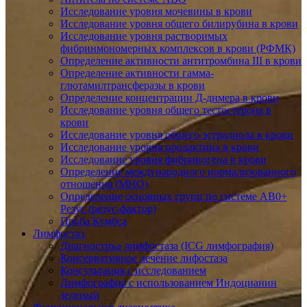
Исследование уровня мочевины в крови
Исследование уровня общего билирубина в крови
Исследование уровня растворимых
фибринмономерных комплексов в крови (РФМК)
Определение активности антитромбина III в крови
Определение активности гамма-
глютамилтрансферазы в крови
Определение концентрации Д-димера в крови
Исследование уровня общего тестостерона в
крови
Исследование уровня общего эстрадиола в крови
Исследование уровня пролактина в крови
Исследование уровня фибриногена в крови
Определение международного нормализованного
отношения (МНО)
Определение основных групп по системе AB0+
Резус (резус-фактор)
Проба Кумбса
Лимфостаз
Диагностика лимфостаза (ICG лимфография)
Консервативное лечение лифостаза
Консультация с исследованием
Лимфография с использованием Индоцианин
зеленый