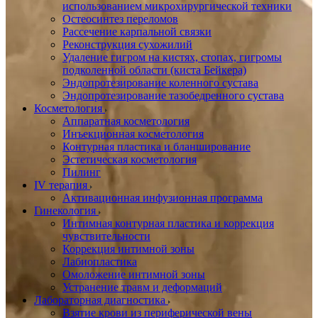
использованием микрохирургической техники
Остеосинтез переломов
Рассечение карпальной связки
Реконструкция сухожилий
Удаление гигром на кистях, стопах, гигромы
подколенной области (киста Бейкера)
Эндопротезирование коленного сустава
Эндопротезирование тазобедренного сустава
Косметология
Аппаратная косметология
Инъекционная косметология
Контурная пластика и бланширование
Эстетическая косметология
Пилинг
IV терапия
Активационная инфузионная программа
Гинекология
Интимная контурная пластика и коррекция
чувствительности
Коррекция интимной зоны
Лабиопластика
Омоложение интимной зоны
Устранение травм и деформаций
Лабораторная диагностика
Взятие крови из периферической вены