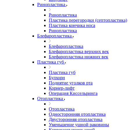
Ринопластика
Ринопластика
Пластика перегородки (септопластика)
Пластика кончика носа
Ринопластика
Блефаропластика
Блефаропластика
Блефаропластика верхних век
Блефаропластика нижних век
Пластика губ
Пластика губ
Булхорн
Поднятие уголков рта
Корнер-лифт
Операция Киссельринга
Oтопластика
Oтопластика
Односторонняя отопластика
Двусторонняя отопластика
Уменьшение ушной раковины
Коррекция мочек ушей