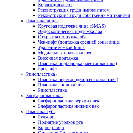
Коррекция ареол
Реконструкция груди имплантатом
Реконструкция груди собственными тканями
Пластика лица
Круговая подтяжка лица (SMAS)
Эндоскопическая подтяжка лба
Открытая подтяжка лба
Чек-лифт (подтяжка средней зоны лица)
Удаление комков Биша
Медиальная подтяжка шеи
Височная подтяжка
Пластика подбородка (ментопластика)
Броулифт
Ринопластика
Пластика перегородки (септопластика)
Пластика кончика носа
Ринопластика
Блефаропластика
Блефаропластика верхних век
Блефаропластика нижних век
Пластика губ
Булхорн
Поднятие уголков рта
Корнер-лифт
Операция Киссельринга