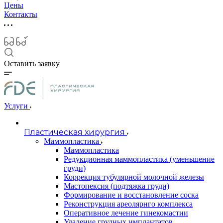
Цены
Контакты
Оставить заявку
Услуги
Пластическая хирургия
Маммопластика
Маммопластика
Редукционная маммопластика (уменьшение
груди)
Коррекция тубулярной молочной железы
Мастопексия (подтяжка груди)
Формирование и восстановление соска
Реконструкция ареолярнго комплекса
Оперативное лечение гинекомастии
Удаление грудных имплантатов