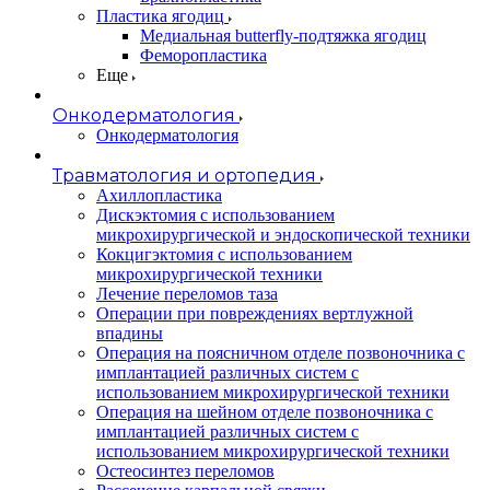
Пластика ягодиц
Медиальная butterfly-подтяжка ягодиц
Феморопластика
Еще
Онкодерматология
Онкодерматология
Травматология и ортопедия
Ахиллопластика
Дискэктомия с использованием
микрохирургической и эндоскопической техники
Кокцигэктомия с использованием
микрохирургической техники
Лечение переломов таза
Операции при повреждениях вертлужной
впадины
Операция на поясничном отделе позвоночника с
имплантацией различных систем с
использованием микрохирургической техники
Операция на шейном отделе позвоночника с
имплантацией различных систем с
использованием микрохирургической техники
Остеосинтез переломов