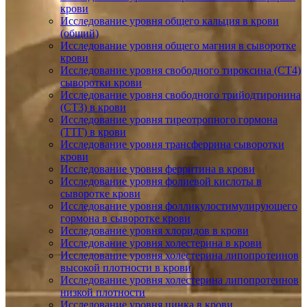
крови
Исследование уровня общего кальция в крови
(общий)
Исследование уровня общего магния в сыворотке
крови
Исследование уровня свободного тироксина (СТ4)
сыворотки крови
Исследование уровня свободного трийодтиронина
(СТ3) в крови
Исследование уровня тиреотропного гормона
(ТТГ) в крови
Исследование уровня трансферрина сыворотки
крови
Исследование уровня ферритина в крови
Исследование уровня фолиевой кислоты в
сыворотке крови
Исследование уровня фолликулостимулирующего
гормона в сыворотке крови
Исследование уровня хлоридов в крови
Исследование уровня холестерина в крови
Исследование уровня холестерина липопротеинов
высокой плотности в крови
Исследование уровня холестерина липопротеинов
низкой плотности
Исследование уровня цинка в крови