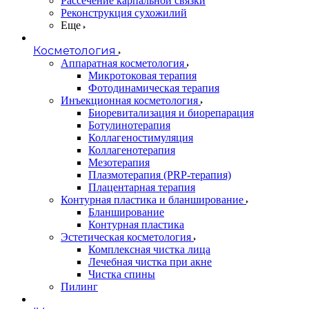
Рассечение карпальной связки
Реконструкция сухожилий
Еще
Косметология
Аппаратная косметология
Микротоковая терапия
Фотодинамическая терапия
Инъекционная косметология
Биоревитализация и биорепарация
Ботулинотерапия
Коллагеностимуляция
Коллагенотерапия
Мезотерапия
Плазмотерапия (PRP-терапия)
Плацентарная терапия
Контурная пластика и бланширование
Бланширование
Контурная пластика
Эстетическая косметология
Комплексная чистка лица
Лечебная чистка при акне
Чистка спины
Пилинг