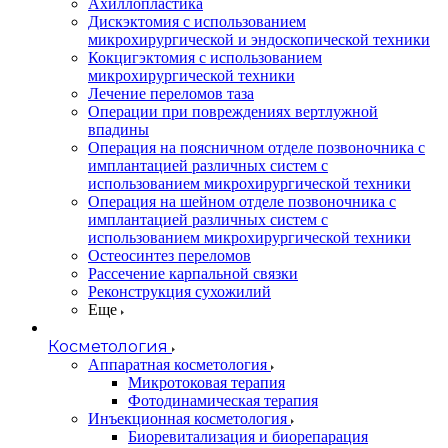
Ахиллопластика
Дискэктомия с использованием
микрохирургической и эндоскопической техники
Кокцигэктомия с использованием
микрохирургической техники
Лечение переломов таза
Операции при повреждениях вертлужной
впадины
Операция на поясничном отделе позвоночника с
имплантацией различных систем с
использованием микрохирургической техники
Операция на шейном отделе позвоночника с
имплантацией различных систем с
использованием микрохирургической техники
Остеосинтез переломов
Рассечение карпальной связки
Реконструкция сухожилий
Еще
Косметология
Аппаратная косметология
Микротоковая терапия
Фотодинамическая терапия
Инъекционная косметология
Биоревитализация и биорепарация