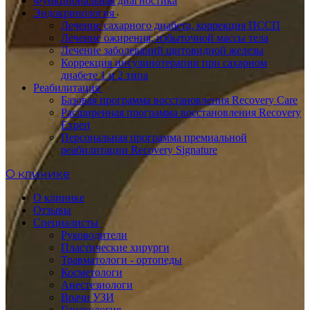
Функциональная диагностика
Эндокринология
Лечение сахарного диабета, коррекция ПССП
Лечение ожирения, избыточной массы тела
Лечение заболеваний щитовидной железы
Коррекция инсулинотерапии при сахарном
диабете 1 и 2 типа
Реабилитация
Базовая программа восстановления Recovery Care
Расширенная программа восстановления Recovery
Expert
Персональная программа премиальной
реабилитации Recovery Signature
O клинике
О клинике
Отзывы
Специалисты
Руководители
Пластические хирурги
Травматологи - ортопеды
Косметологи
Анестезиологи
Врачи УЗИ
Гинекология