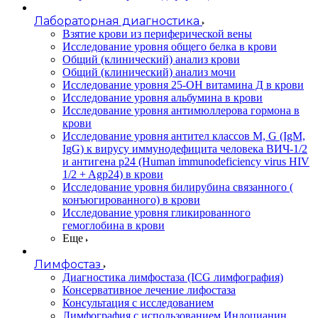
Лабораторная диагностика
Взятие крови из периферической вены
Исследование уровня общего белка в крови
Общий (клинический) анализ крови
Общий (клинический) анализ мочи
Исследование уровня 25-OH витамина Д в крови
Исследование уровня альбумина в крови
Исследование уровня антимюллерова гормона в
крови
Исследование уровня антител классов M, G (IgM,
IgG) к вирусу иммунодефицита человека ВИЧ-1/2
и антигена p24 (Human immunodeficiency virus HIV
1/2 + Agp24) в крови
Исследование уровня билирубина связанного (
конъюгированного) в крови
Исследование уровня гликированного
гемоглобина в крови
Еще
Лимфостаз
Диагностика лимфостаза (ICG лимфография)
Консервативное лечение лифостаза
Консультация с исследованием
Лимфография с использованием Индоцианин