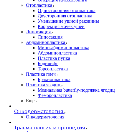
Oтопластика
Односторонняя отопластика
Двусторонняя отопластика
Уменьшение ушной раковины
Коррекция мочек ушей
Липосакция
Липосакция
Абдоминопластика
Мини-абдоминопластика
Абдоминопластика
Пластика пупка
Бодилифт
Торсопластика
Пластика плеч
Брахиопластика
Пластика ягодиц
Медиальная butterfly-подтяжка ягодиц
Феморопластика
Еще
Онкодерматология
Онкодерматология
Травматология и ортопедия