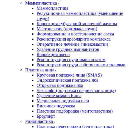
Маммопластика
Маммопластика
Редукционная маммопластика (уменьшение
груди)
Коррекция тубулярной молочной железы
Мастопексия (подтяжка груди)
Формирование и восстановление соска
Реконструкция ареолярнго комплекса
Оперативное лечение гинекомастии
Удаление грудных имплантатов
Коррекция ареол
Реконструкция груди имплантатом
Реконструкция груди собственными тканями
Пластика лица
Круговая подтяжка лица (SMAS)
Эндоскопическая подтяжка лба
Открытая подтяжка лба
Чек-лифт (подтяжка средней зоны лица)
Удаление комков Биша
Медиальная подтяжка шеи
Височная подтяжка
Пластика подбородка (ментопластика)
Броулифт
Ринопластика
Пластика перегородки (септопластика)