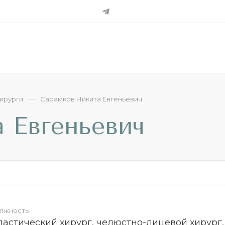
—
ирурги
Сарамков Никита Евгеньевич
 Евгеньевич
лжность
ластический хирург, челюстно-лицевой хирург,