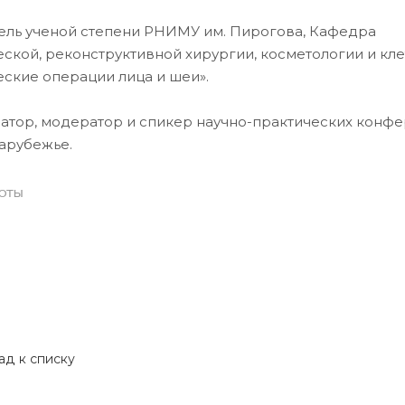
ель ученой степени РНИМУ им. Пирогова, Кафедра
еской, реконструктивной хирургии, косметологии и кл
еские операции лица и шеи».
атор, модератор и спикер научно-практических конфе
зарубежье.
БОТЫ
ад к списку