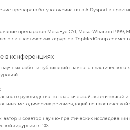
ние препарата ботулотоксина типа А Dysport в практи
ование препаратов MesoEye C71, Meso-Wharton P199, Me
логов и пластических хирургов. TopMedGroup совместн
ие в конференциях
 научных работ и публикаций главного пластического
туровой.
:
ального руководства по пластической, эстетической и
альных методических рекомендаций по пластической х
к, автор и соавтор научно-практических исследований
еской хирургии в РФ.