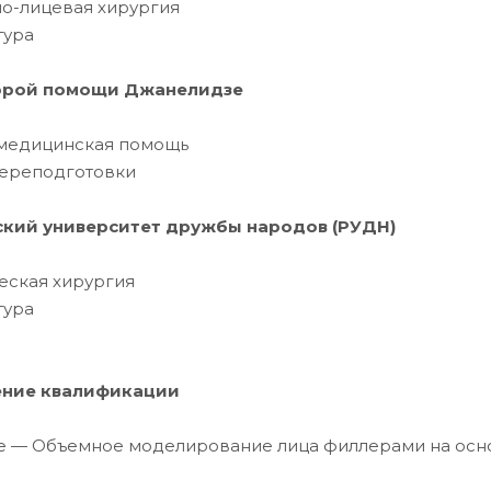
о-лицевая хирургия
тура
орой помощи Джанелидзе
медицинская помощь
ереподготовки
ский университет дружбы народов (РУДН)
еская хирургия
тура
ние квалификации
ne — Объемное моделирование лица филлерами на осн