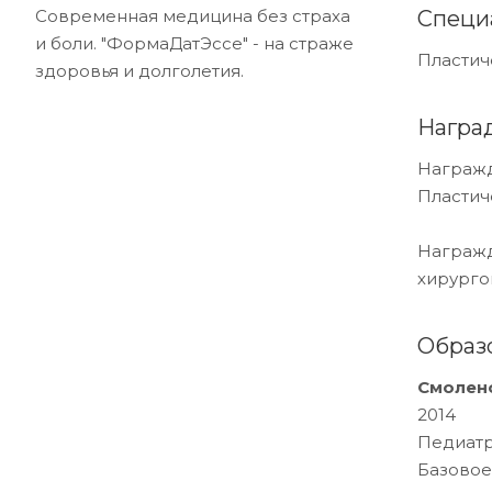
Современная медицина без страха
Специ
и боли. "ФормаДатЭссе" - на страже
Пластич
здоровья и долголетия.
Награ
Награжд
Пластич
Награжд
хирурго
Образ
Смолен
2014
Педиат
Базовое