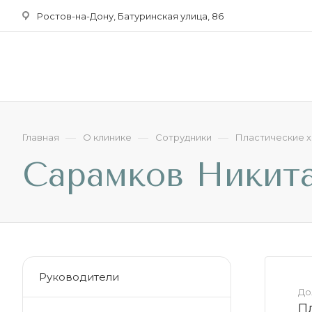
Ростов-на-Дону, Батуринская улица, 86
—
—
—
Главная
О клинике
Сотрудники
Пластические х
Сарамков Никита
Руководители
До
П