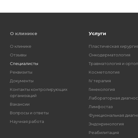
О клинике
Услуги
О клинике
Пластическая хирурги
Отзывы
Онкодерматология
Специалисты
Травматология и орто
Реквизиты
Косметология
Документы
IV терапия
Контакты контролирующих
Гинекология
организаций
Лабораторная диагнос
Вакансии
Лимфостаз
Вопросы и ответы
Функциональная диагн
Научная работа
Эндокринология
Реабилитация