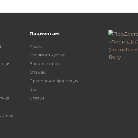
Пациентам
я
Акции
Стоимость услуг
педия
Вопрос-ответ
Отзывы
Правовая информация
Блог
тика
Статьи
остика