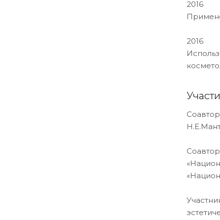
2016
Примене
2016
Использ
космето
Участ
Соавтор
Н.Е.Ман
Соавтор
«Национ
«Национ
Участни
эстетич