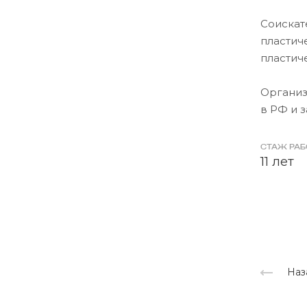
Соискат
пластич
пластич
Организ
в РФ и 
СТАЖ РА
11 лет
Наз