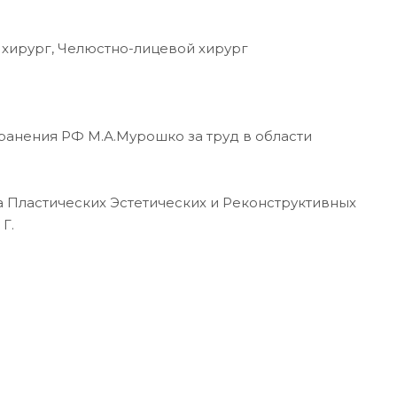
 хирург, Челюстно-лицевой хирург
анения РФ М.А.Мурошко за труд в области
Пластических Эстетических и Реконструктивных
Г.