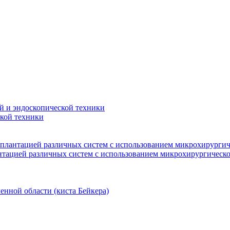
й и эндоскопической техники
кой техники
мплантацией различных систем с использованием микрохирургич
нтацией различных систем с использованием микрохирургическ
енной области (киста Бейкера)