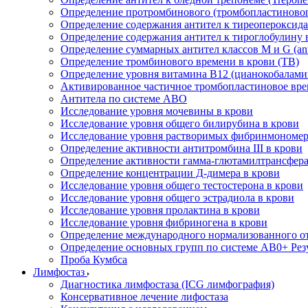
Определение протромбинового (тромбопластиновог
Определение содержания антител к тиреопероксида
Определение содержания антител к тироглобулину 
Определение суммарных антител классов M и G (anti
Определение тромбинового времени в крови (ТВ)
Определение уровня витамина B12 (цианокобалами
Активированное частичное тромбопластиновое вре
Антитела по системе АВО
Исследование уровня мочевины в крови
Исследование уровня общего билирубина в крови
Исследование уровня растворимых фибринмономер
Определение активности антитромбина III в крови
Определение активности гамма-глютамилтрансфера
Определение концентрации Д-димера в крови
Исследование уровня общего тестостерона в крови
Исследование уровня общего эстрадиола в крови
Исследование уровня пролактина в крови
Исследование уровня фибриногена в крови
Определение международного нормализованного 
Определение основных групп по системе AB0+ Резу
Проба Кумбса
Лимфостаз
Диагностика лимфостаза (ICG лимфография)
Консервативное лечение лифостаза