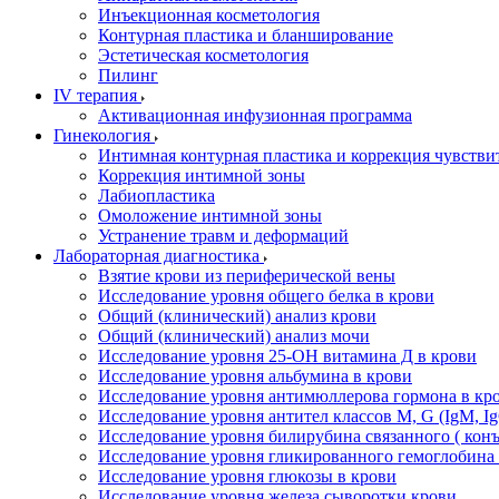
Инъекционная косметология
Контурная пластика и бланширование
Эстетическая косметология
Пилинг
IV терапия
Активационная инфузионная программа
Гинекология
Интимная контурная пластика и коррекция чувстви
Коррекция интимной зоны
Лабиопластика
Омоложение интимной зоны
Устранение травм и деформаций
Лабораторная диагностика
Взятие крови из периферической вены
Исследование уровня общего белка в крови
Общий (клинический) анализ крови
Общий (клинический) анализ мочи
Исследование уровня 25-OH витамина Д в крови
Исследование уровня альбумина в крови
Исследование уровня антимюллерова гормона в кр
Исследование уровня антител классов M, G (IgM, Ig
Исследование уровня билирубина связанного ( кон
Исследование уровня гликированного гемоглобина 
Исследование уровня глюкозы в крови
Исследование уровня железа сыворотки крови