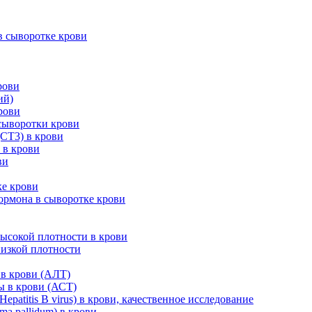
 сыворотке крови
рови
ий)
рови
сыворотки крови
СТ3) в крови
 в крови
ви
ке крови
рмона в сыворотке крови
ысокой плотности в крови
низкой плотности
в крови (АЛТ)
ы в крови (АСТ)
patitis B virus) в крови, качественное исследование
a pallidum) в крови