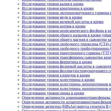
Исследование уровня калия в крови
Исследование уровня креатинина в крови
Исследование уровня лютеинизирующего гормона в
Исследование уровня меди в крови
Исследование уровня мочевой кислоты в крови
Исследование уровня натрия в крови
Исследование уровня неорганического фосфора в к
Исследование уровня общего кальция в крови (общ
Исследование уровня общего магния в сыворотке к
Исследование уровня свободного тироксина (СТ4) 
Исследование уровня свободного трийодтиронина (
Исследование уровня тиреотропного гормона (ТТГ)
Исследование уровня трансферрина сыворотки кро
Исследование уровня ферритина в крови
Исследование уровня фолиевой кислоты в сыворот
Исследование уровня фолликулостимулирующего го
Исследование уровня хлоридов в крови
Исследование уровня холестерина в крови
Исследование уровня холестерина липопротеинов в
Исследование уровня холестерина липопротеинов 
Исследование уровня цинка в крови
Определение активности аланинаминотрансферазы 
Определение активности аспартатаминотрансфераз
Определение антигена (HBsAg) вируса гепатита B (He
Определение антител к бледной трепонеме (Treponem