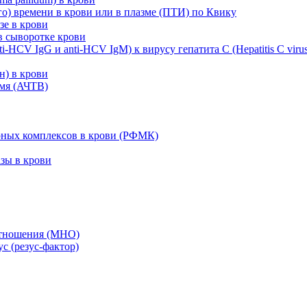
о) времени в крови или в плазме (ПТИ) по Квику
зе в крови
в сыворотке крови
-HCV IgG и anti-HCV IgM) к вирусу гепатита C (Hepatitis C virus
н) в крови
мя (АЧТВ)
ных комплексов в крови (РФМК)
зы в крови
отношения (МНО)
с (резус-фактор)