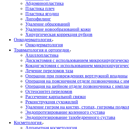
Абдоминопластика
Пластика плеч
Пластика ягодиц
Липофилинг
Удаление образований
Удаление новообразований кожи
Хирургическая коррекция рубцов
Онкодерматология
Онкодерматология
Травматология и ортопедия
Ахиллопластика
Дискэктомия с использованием микрохирургическо
Кокцигэктомия с использованием микрохирургичес
Лечение переломов таза
Операции при повреждениях вертлужной впадины
Операция на поясничном отделе позвоночника с и
Операция на шейном отделе позвоночника с импла
Остеосинтез переломов
Рассечение карпальной связки
Реконструкция сухожилий
Удаление гигром на кистях, стопах, гигромы подкол
Эндопротезирование коленного сустава
Эндопротезирование тазобедренного сустава
Косметология
Аппаратная косметология