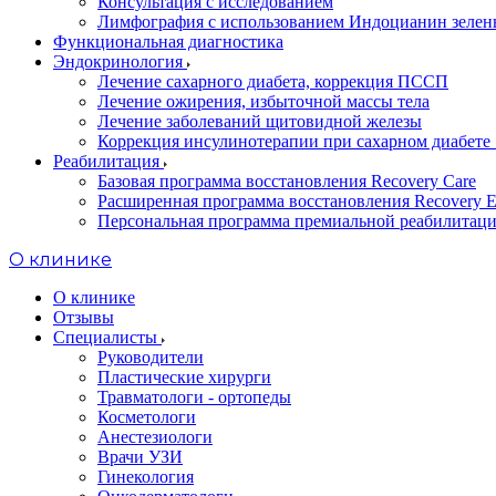
Консультация с исследованием
Лимфография с использованием Индоцианин зеле
Функциональная диагностика
Эндокринология
Лечение сахарного диабета, коррекция ПССП
Лечение ожирения, избыточной массы тела
Лечение заболеваний щитовидной железы
Коррекция инсулинотерапии при сахарном диабете 
Реабилитация
Базовая программа восстановления Recovery Care
Расширенная программа восстановления Recovery E
Персональная программа премиальной реабилитации
O клинике
О клинике
Отзывы
Специалисты
Руководители
Пластические хирурги
Травматологи - ортопеды
Косметологи
Анестезиологи
Врачи УЗИ
Гинекология