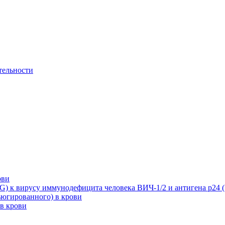
тельности
ови
G) к вирусу иммунодефицита человека ВИЧ-1/2 и антигена p24 (H
ъюгированного) в крови
в крови